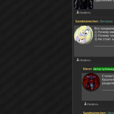
Однозначно 
Sandmännchen
|
Ветеран
Все придирки
1) Почему им
2) Почему те
3) Не стоит 
Dierer
Автор публикац
Стилист
Касател
разделя
Sandmännchen
|
Вет