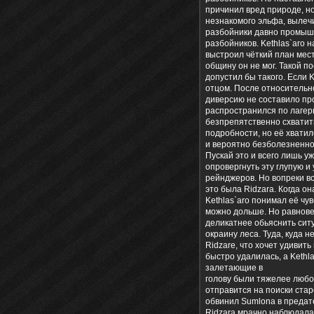
причинил вред природе, но
незнакомого эльфа, вылечи
разбойники давно промышл
разбойников. Kethlas`aro 
выстроил чёткий план мест
общину он не мог. Такой п
допустил бы такого. Если K
отцом. После относительн
диверсию не составило про
распространился по лагер
безпрепятственно схватит
подробности, но её хватил
и вероятно безболезненной
Пускай это и всего лишь у
опровергнуть эту глупую и
рейнджеров. Но вопреки вс
это была Ridzara. Когда о
Kethlas`aro понимал её чу
можно дольше. Но равновес
деликатнее обьяснить ситу
окраину леса. Туда, куда 
Ridzare, что хочет удивить
быстро удалилась, а Kethl
залетающие в
голову были тяжелее любой
отправится на поиски стар
обвинил Sumlona в предате
Ridzara мрачно наблюдала 