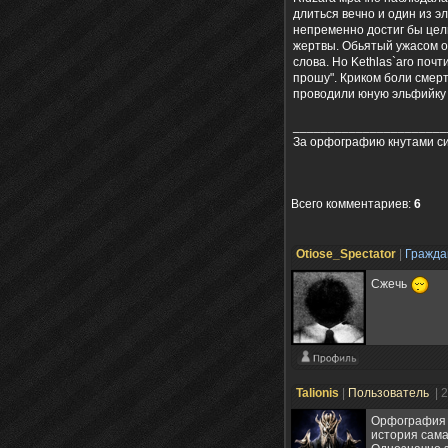
длиться вечно и один из э
непременно достиг бы цели
жертвы. Обьятый ужасом от
слова. Но Kethlas`aro поч
прошу". Криком боли смерт
проводили юную эльфийку в
______________________
За орфографию кнутами сил
Всего комментариев
:
6
Otiose_Spectator
|
Гражд
Сжечь
Talionis
|
Пользователь
| 
Орфография х
история сама