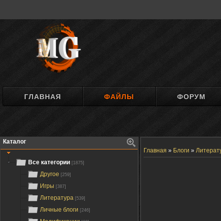
ГЛАВНАЯ
ФАЙЛЫ
ФОРУМ
Каталог
Главная
»
Блоги
»
Литерат
Все категории
[1875]
Другое
[259]
Игры
[387]
Литература
[539]
Личные блоги
[246]