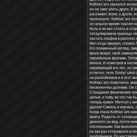
Kethlas`aro оказался исск
он не смог убить друга. В
расскажет всем, о дуэли, н
произошло. Kethlas`aro бо
остальное время тратил на
боль и не мог стоять в сто
патрулировали границы лес
застать эльфов в расплох
Меч отца сверкал, словно Л
Его пламенный взгляд, свер
враги вокруг, свой замкнул
окружённые врагами, Simla
близок. И осмотрев в посл
окружающий его лес, он ум
отлетел, тело Simlar`rahd
на разбойников и в этот мо
Kethlas`aro помутнело, ми
бесконенчно долгими. Он 
Страдания физические пре
цепью, к тому, во что так 
теперь нужен. Мечтал о жи
другая! Смеясь и корчась, 
Когда глаза Kethlas`aro н
факту. Радость от созерц
дряхлого на вид, почти не
поспешными. Как выяснило
он как раз отправился в л
разбойников. По наставлен