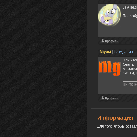
3) А вед
Попробу
Miyusi
|
Гражданин
|
Или нап
(опять-
А транс
очень), 
Ничто н
Информация
Для того, чтобы оста