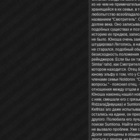
из не чем не примечательн
хранящейся в их семье, в 
любопытство возобладало 
названием "Смотритель". О
долгие века. Оно записыва
подобных существах и поэт
историю их предков, запис
не было. Юноша очень заи
штудировал Летопись, в н
не старался, подобный обь
безисходность положения K
рейнджеров. Если бы он та
Simlar`rahd, как Смотрите
котором находится. Отец б
юному эльфу о том, что у
членами семьи Noldorov. "
вопросы." - пояснил отец.
отношения между отцом и с
Юноша наконец нашёл новы
с ним, смешали его с гряз
Ridzara(Девушка) и Sumlon
Kethlas`aro даже испытывал
остались на едине, он при
другого. Полюбила его луч
поиски Sumlona. Найти его 
не вызвало проблем. Уже гл
Дуэли запрещены в общине 
драться с другом, но Keth