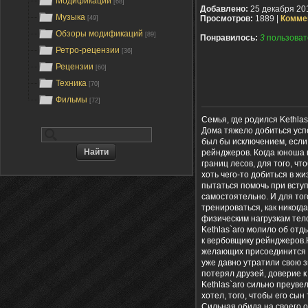
Модификации
[68]
Добавлено:
25 декабря 20
Музыка
Просмотров:
1889 |
Комме
[49]
Обзоры модификаций
[89]
Понравилось:
3
пользоват
Ретро-рецензии
[36]
Рецензии
[60]
Техника
[70]
Фильмы
[72]
Семья, где родился Kethla
Дома тяжело добиться успе
был бы исключением, если 
рейнджеров. Когда юноша 
границ лесов, для того, ч
хоть чего-то добиться в жи
пытаться помочь при вступ
самостоятельно. И для тог
тренироваться, как никогд
физическим нагрузкам тело
Kethlas`aro молило об отд
к вербовщику рейнджеров.К
желающих присоединится к
уже давно утратили свою 
потерял друзей, доверие к
Kethlas`aro сильно преуве
хотел, того, чтобы его сы
Сильная обида на своего о