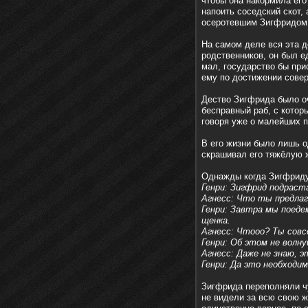
чтобы она накормила ег
напоить соседский скот,
осеротевшим Зигфридом
На самом деле вся эта д
родственников, он был е
мал, государство бы пр
ему по достижении сове
Дество Зигфрида было оч
бесправный раб, с которы
говоря уже о малейших п
В его жизни было лишь о
скрашивал его тяжёлую 
Однажды когда Зигфриду
Генри: Зигфрид подраст
Агнесс: Что ты предла
Генри: Завтра мы поедем
щенка.
Агнесс: Чтооо? Ты сов
Генри: Об этом не волну
Агнесс: Даже не знаю, 
Генри: Да это необходим
Зигфрида переполняли чу
не видели за всю свою ж