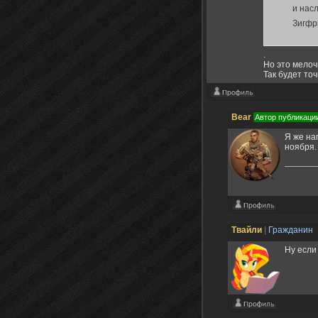
и нас
Зигфри
.
Но это мелоч
Так будет точ
Bear
Автор публикаци
Я же на
ноября.
Твайли
|
Гражданин
Ну если