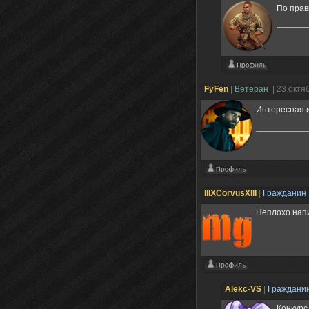
По прав
FyFen
|
Ветеран
| 23 октя
Интересная и
IIIXCorvusXIII
|
Гражданин
Неплохо напи
Alekc-VS
|
Граждани
Конкурс