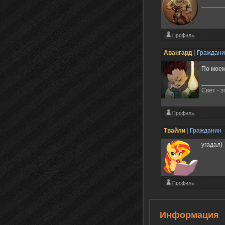
Авангард
|
Граждан
По моем
Свет - 
Твайли
|
Гражданин
угадал)
Информация