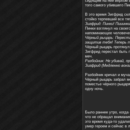
сидящим на ней верхом 
того самого убившего Пин
В это время Зигфрид ск
стойко терпевший все тя
Зигфрид: Пинки! Пииинк
Пинки взглянул на своег
напоминающее человечес
Чёрный рыцарь: Переста
защитив тебя! Теперь т
Чёрный рыцарь протянул 
Зигфрид перестал быть 
меч.
Разбойник: Не убивай, п
Зигфрид (Медленно вонза
Разбойник кричал и муча
Чёрный рыцарь забрал ме
поместье чёрного рыцаря
одну ночь.
Было раннее утро, когда
что не обращал внимания
это время куда-то удали
умер героем и сейчас в 