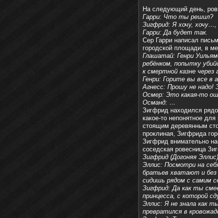
На следующий день, ров
Гарри: Что ты решил?
Зигфрид: Я хочу, хочу…,
Гарри: Да будет так.
Сер Гарри написал письм
городской площади, в ме
Глашатай: Генри Уильям
ребёнком, попытку убий
к смертной казне через 
Генри: Горите вы все в а
Агнесс: Прошу не надо! 
Осмер: Это какая-то ош
Османд: …
Зигфрид находился рядо
какое-то непонятное для
стоящим деревянным стол
проклиная, Зигфрида гор
Зигфрид внимательно на
соседская ровесница Зи
Зигфрид (Догоняя Эллис)
Эллис: Посмотри на себя
братьев хватают и без 
сидишь рядом с самим с
Зигфрид: Да как ты сме
принцесса, с которой сд
Эллис: Я не знала как т
превратился в кровожад