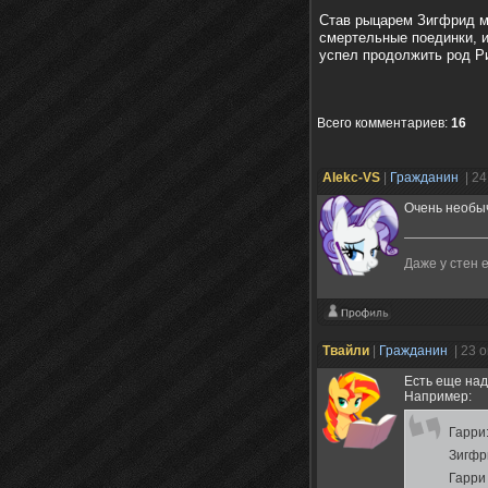
Став рыцарем Зигфрид мо
смертельные поединки, и
успел продолжить род Р
Всего комментариев
:
16
Alekc-VS
|
Гражданин
| 2
Очень необыч
Даже у стен 
Твайли
|
Гражданин
| 23 
Есть еще над
Например:
Гарри
Зигфр
Гарри