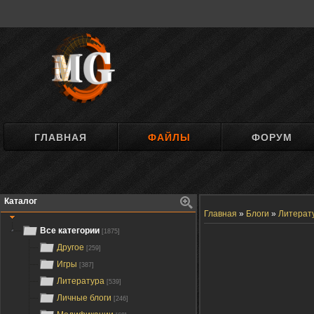
ГЛАВНАЯ
ФАЙЛЫ
ФОРУМ
Каталог
Главная
»
Блоги
»
Литерат
Все категории
[1875]
Другое
[259]
Игры
[387]
Литература
[539]
Личные блоги
[246]