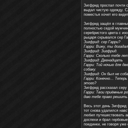
Зигфрид проспал почти с
выдал чистую одежду. Сл
поместья хочет его видет
Зигфрид защёл в главны
полностью седой мужчина
серебристого цвета с из
рыцаря скрывался сер Га
Зигфрид: сер Гарри?
Гарри: Вижу, ты догадал
Зигфрид: Зигфрид.
Гарри: Сколько тебе ле
Зигфрид: Двенадцать
Гарри: Той ночью для д
собаку.
Зигфрид: Он был не соб
Гарри: Конечно… Теперь 
этого?
Зигфрид рассказал серу 
Гарри: Твои приёмные р
даю тебе право решить 
Весь этот день Зигфрид 
тот снова удалился навс
любил путешествовать ан
доспехи и брал гербовые
поединки, не говоря уже 