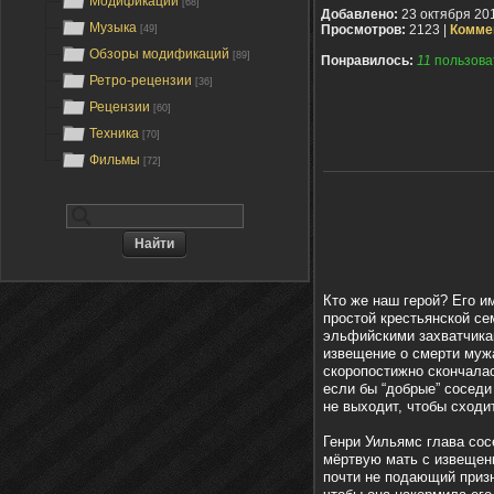
Модификации
[68]
Добавлено:
23 октября 20
Музыка
Просмотров:
2123 |
Комме
[49]
Обзоры модификаций
[89]
Понравилось:
11
пользова
Ретро-рецензии
[36]
Рецензии
[60]
Техника
[70]
Фильмы
[72]
Кто же наш герой? Его и
простой крестьянской се
эльфийскими захватчикам
извещение о смерти мужа
скоропостижно скончала
если бы “добрые” соседи
не выходит, чтобы сходит
Генри Уильямс глава со
мёртвую мать с извещени
почти не подающий призн