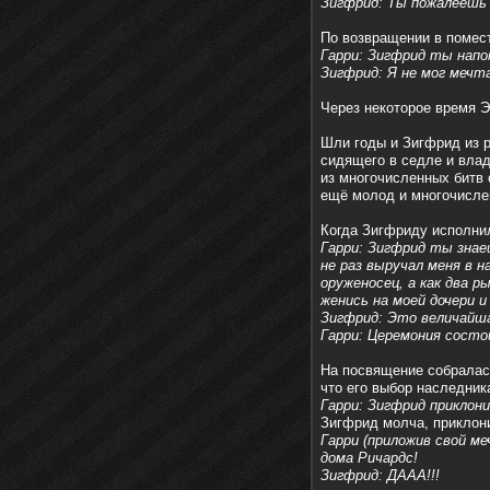
Зигфрид: Ты пожалеешь 
По возвращении в помес
Гарри: Зигфрид ты напо
Зигфрид: Я не мог мечт
Через некоторое время 
Шли годы и Зигфрид из р
сидящего в седле и влад
из многочисленных битв 
ещё молод и многочисле
Когда Зигфриду исполнил
Гарри: Зигфрид ты знае
не раз выручал меня в 
оруженосец, а как два 
женись на моей дочери и
Зигфрид: Это величайша
Гарри: Церемония состо
На посвящение собралась 
что его выбор наследник
Гарри: Зигфрид приклони
Зигфрид молча, приклон
Гарри (приложив свой м
дома Ричардс!
Зигфрид: ДААА!!!