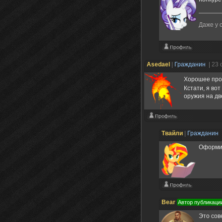
Даже у 
Asedael
|
Гражданин
| 23
Хорошее прои
Кстати, я во
оружия на д
Твайли
|
Гражданин
Оформи 
Bear
Автор публикаци
Это сов