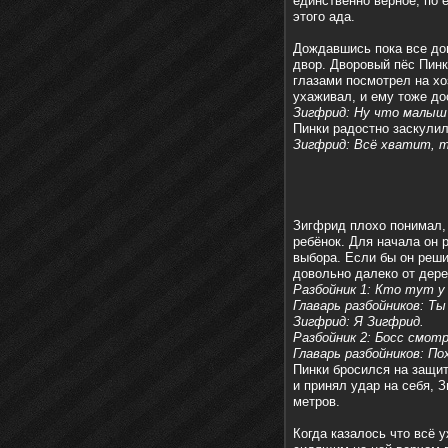
единственно верное, по 
этого ада.
Дождавшись пока все дом
двор. Дворовый пёс Пинк
глазами посмотрел на хо
ухаживал, и ему тоже до
Зигфрид: Ну что малыш 
Пинки радостно заскулил
Зигфрид: Всё хватит, т
Зигфрид плохо понимал, 
ребёнок. Для начала он 
выбора. Если бы он реши
довольно далеко от дере
Разбойник 1: Кто тут у
Главарь разбойников: Ты
Зигфрид: Я Зигфрид.
Разбойник 2: Босс смотр
Главарь разбойников: По
Пинки бросился на защит
и принял удар на себя, 
метров.
Когда казалось что всё 