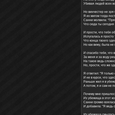
Убивая людей всех во
Но винчестер не зря
Я их мигом тогда пос
Санни молвила: "Пря
Что сюда ты сегодня
И прости, что тебя о
Испугалась я просто 
Что конца твоего зде
Но как вижу, была не 
И спасибо тебе, что 
За меня и за воду ре
На такое ведь сложн
Но, прости, что же з
Я ответил: "Я только 
И не в курсе, что здес
Раньше жил я в убежи
А потом, я и сам не п
Почему мне пришлос
Из убежища в этот к
Санни громко взялас
И добавила: "Я ведь 
Из убежища смылась 