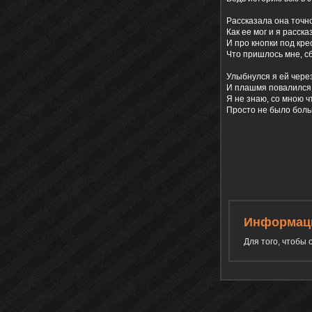
Рассказала она точно
Как ее мог и я расска
И про кнопки под кре
Что пришлось мне, с
Улыбнулся я ей чере
И плашмя повалился 
Я не знаю, со мною ч
Просто не было боль
Информац
Для того, чтобы