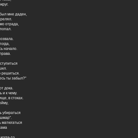
круг.
 был мне даден,
трелял.
мо отрада,
 попал.
бозвала.
тогда,
сь начало.
права.
вступиться
шил.
о решиться.
десь ты забыл?"
от дока.
ь и к чему.
ще, в стоках.
ойму,
ь убираться
ошмар".
ь матюгаться
сама
когда-то.