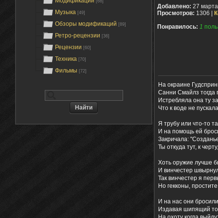
Модификации
[68]
Добавлено:
27 марта
Музыка
Просмотров:
1306 |
К
[49]
Обзоры модификаций
[89]
Понравилось:
1
поль
Ретро-рецензии
[36]
Рецензии
[60]
Техника
[70]
Фильмы
[72]
На окраине Гудсприн
Санни Смайлз тогда 
Истребляла она ту за
Что к воде не пускал
Я трубу или что-то т
И на помощь ей броси
Закричала: "Созданье
Ты откуда тут, к черту
Хоть оружие лучше бы
И винчестер швырнул
Так винчестер я пер
Но гекконы, простите,
И на нас они бросили
Издавая шипящий тот
На охоту когда выйду