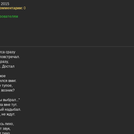
 2015
омментарии:
0
зователям
гса сразу
повстречал.
разу,
а. Достал
акое
лся вмиг.
 тупое,
, возник?
 выбрал..."
а мне тут.
вый надыбал.
 не ждут.
сь лихо,
 звук,
т тихо,