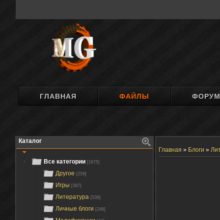
ГЛАВНАЯ
ФАЙЛЫ
ФОРУ
Каталог
Главная
»
Блоги
»
Ли
Все категории
[1875]
Другое
[259]
Игры
[387]
Литература
[539]
Личные блоги
[246]