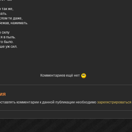
 так же,
зать.
слом те даже,
бежав, нажимать.
з силу
я в пыль.
то было.
ше уж сил.
Комментариев ещё нет
ия
 оставлять комментарии к данной публикации необходимо
зарегистрироватьс