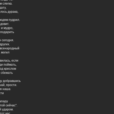
м слегка.
дату,
лось дурака,
людям пудрил.
ядовит.
 и мудро,
 подарить
н сегодня.
других.
 всенародный
 могил
вилась, если
ди поймать,
под креслом
о сбежать
ду добравшись
ай, прости.
ия наша
сти
апару
гой сейчас".
й ударом.
тот час