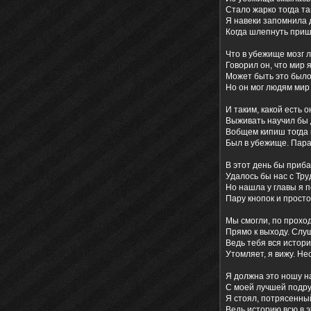
Стало жарко тогда та
Я навеки запомнила 
Когда шлепнуть приш
Что в убежище мозг 
Говорил он, что мир 
Может быть это было
Но он мог людям мир
И таким, какой есть о
Выживать научил бы 
Вобщем кипиш тогда
Был в убежище. Пара
В этот день бы приба
Удалось бы нас с Тру
Но нашла у главы я 
Пару кнопок и прост
Мы смогли, по прохо
Прямо к выходу. Слуш
Ведь тебя вся истор
Утомляет, я вижу. Не
Я должна это ношу н
С моей лучшей подру
Я стоял, потрясенны
Ведь историю всю в э