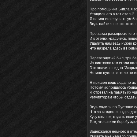
Про помощника Биггла я в
Утащили его в тот отель".
Я не мог его слушать уж б
Ведь найти я не это хотел.
Про заказ расспросил его 
И к отелю, крадучись, поше
Удалить нам ведь нужно ко
Что назрела здесь в Примм
Перевернутый был, три б
Из винтовок там стали пал
Это значило видно "Закрыт
Но мне нужно в отеле не ж
Я пришел ведь сюда по их 
Потому их пришлось убива
Я отрезал на память их уш
Регуляторам чтобы отдать
Ведь ходили по Пустоши с
Что за каждого злыдня да
Кучу крышек, отдать если 
Тем, что с ними борьбу зде
Задержался немного в оте
Убивать мне немало приш