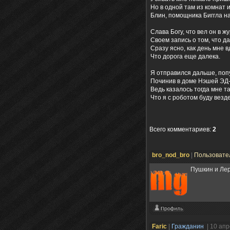
Но в одной там из комнат и
Блин, помощника Биггла н
Слава Богу, что вел он в ж
Своем запись о том, что да
Сразу ясно, как день мне в
Что дорога еще далека.
Я отправился дальше, поп
Починив в доме Нэшей ЭД
Ведь казалось тогда мне та
Что я с роботом буду везде
Всего комментариев
:
2
bro_nod_bro
|
Пользовате
Пушкин и Лер
Faric
|
Гражданин
| 10 ап