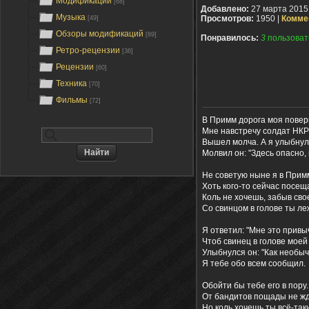
Модификации
[68]
Добавлено:
27 марта 2015
Музыка
Просмотров:
1950 |
Комме
[49]
Обзоры модификаций
[89]
Понравилось:
3
пользоват
Ретро-рецензии
[36]
Рецензии
[60]
Техника
[70]
Фильмы
[72]
В Примм дорога моя повер
Мне навстречу солдат НКР
Вышел молча. А я улыбнул
Молвил он: "Здесь опасно,
Не советую ныне я в Прим
Хоть кого-то сейчас посещ
Коль не хочешь, забыв сво
Со свинцом в голове ты ле
Я ответил: "Мне это привы
Чтоб свинец в голове моей
Улыбнулся он: "Как необыч
Я тебе обо всем сообщил.
Обойти бы тебе его в пору.
От бандитов пощады не жд
Но коль хочешь ты всё-таки