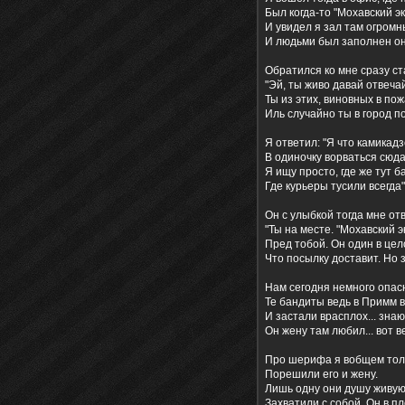
Был когда-то "Мохавский эк
И увидел я зал там огромн
И людьми был заполнен он
Обратился ко мне сразу ст
"Эй, ты живо давай отвеча
Ты из этих, виновных в по
Иль случайно ты в город п
Я ответил: "Я что камикадз
В одиночку ворваться сюд
Я ищу просто, где же тут б
Где курьеры тусили всегда"
Он с улыбкой тогда мне от
"Ты на месте. "Мохавский э
Пред тобой. Он один в цел
Что посылку доставит. Но 
Нам сегодня немного опас
Те бандиты ведь в Примм 
И застали врасплох... знаю
Он жену там любил... вот в
Про шерифа я вобщем тол
Порешили его и жену.
Лишь одну они душу живу
Захватили с собой. Он в пл