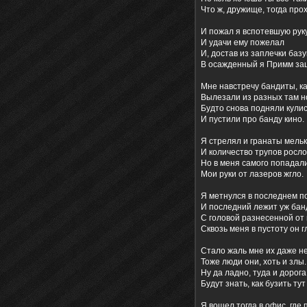
Что ж, дружище, тогда прох
И пожал я вспотевшую руку
И удачи ему пожелал
И, достав из заплечки базу
В осажденный я Примм за
Мне навстречу бандиты, к
Вылезали из разных там н
Будто снова подняли кули
И пустили про банду кино.
Я стрелял и гранаты мельк
И количество трупов росло
Но в меня самого попадали
Мои руки от лазеров жгло.
Я метнулся в последнем п
И последний лежит уж бан
С головой разнесенной от 
Сквозь меня в пустоту он г
Стало жаль мне их даже н
Тоже люди они, хоть и злы.
Ну да ладно, туда и дорога
Будут знать, как бузить тут
Я вошел тогда в офис, где