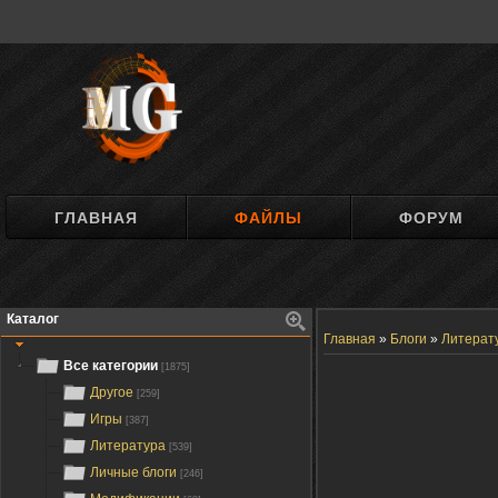
ГЛАВНАЯ
ФАЙЛЫ
ФОРУМ
Каталог
Главная
»
Блоги
»
Литерат
Все категории
[1875]
Другое
[259]
Игры
[387]
Литература
[539]
Личные блоги
[246]