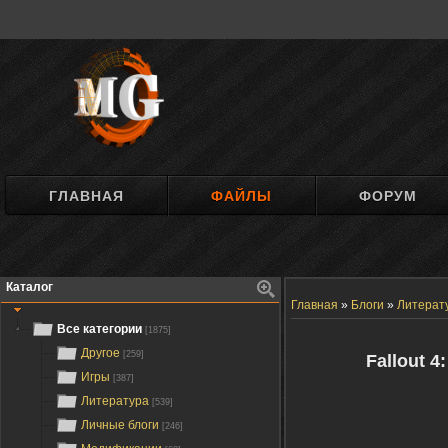
ГЛАВНАЯ
ФАЙЛЫ
ФОРУМ
Каталог
Главная
»
Блоги
»
Литерат
Все категории
[1875]
Другое
[259]
Fallout 4
Игры
[387]
Литература
[539]
Личные блоги
[246]