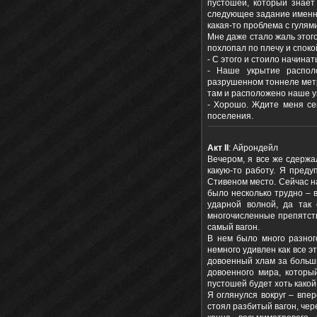
пустошей, который знает
следующее задание именно 
какая-то проблема с гулям
Мне даже стало жаль этого
похлопал по плечу и споко
- С этого и стоило начинать
- Наше укрытие распол
разрушенном тоннеле метр
там и расположено наше ук
- Хорошо. Ждите меня сег
поселения.
Акт
II
: Айрондейл
Вечером, я все же сдержа
какую-то работу. Я пред
Стивеном место. Сейчас на
было несколько трудно – в
ударной волной, да так
многочисленные препятств
самый вагон.
В нем было много разног
немного удивлен как все э
довоенный хлам за большие
довоенного мира, которы
пустошей будет хоть како
Я оглянулся вокруг – впе
стоял разбитый вагон, чер