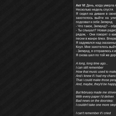
Акт
VI
: День, когда умерла
Несколько недель спустя.
Я сидел на диване в свое
захотелось выйти на ули
подозвал к себе Зигмунд.
- Что такое, Зигмунд? – об
- Ты слышал? Новая радио
рядом, - Они говорят о к
песни в жанре блюз. Вперв
Я задумался над сказанным
Коул. Мне захотелось выйт
- Зигмунд, я отправлюсь к 
Я снова шел по той же дор
A long, long time ago...
I can still remember
How that music used to mak
And i knew if i had my chan
That i could make those pe
And, maybe, they'd be happy 
But february made me shive
With every paper i'd deliver.
Bad news on the doorstep;
I couldn't take one more step
I can't remember if i cried