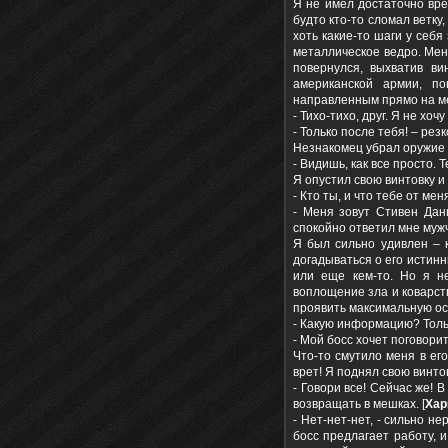
Я не имел достаточно врем
будто кто-то сломал ветку
хоть какие-то шаги у себя 
металлическое ведро. Меня
повернулся, выхватив в
американской армии, по
направленным прямо на мен
- Тихо-тихо, друг. Я не хо
- Только после тебя! – резк
Незнакомец убрал оружие и
- Видишь, как все просто. 
Я опустил свою винтовку 
- Кто ты, и что тебе от ме
- Меня зовут Стивен Дан
спокойно ответил мне муж
Я был сильно удивлен – к
догадываться о его истин
или еще кем-то. Но я н
воплощение зла и коварст
проявить максимальную ос
- Какую информацию? Тольк
- Мой босс хочет поговорит
Что-то смутило меня в его
врет! Я поднял свою винтов
- Говори все! Сейчас же! 
возвращать в мешках. [
Хар
- Нет-нет-нет, - сильно не
босс предлагает работу, 