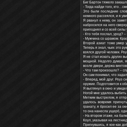
Биг Бартон тяжело закашл
- Тогда найди того, кто…с
Это были последние слов
немного рассеялся, и я ув
Я рванул к нему, он заме
набросился на него сверху 
приподнял и со всей силы 
- Кто тебя послал, урод? –
- Мужчина со шрамом. Кр
Второй азиат тоже умер у
Теперь я знал, чьих это ру
взялся другой человек. Роу
Я не стал искать других в
мощной. Недолго думая, я
возле двери, держа винтов
- Что там произошло? – сп
Он сам понимал, что задал
- Вперед, мой друг. Роуз 
оружие. Подготовится к об
Я выглянул в окно и увиде
Ногой мне удалось выбить 
Метким выстрелом, я отпр
удалось вовремя пригнут
гранату, я бросил ее за о
то она нанесла ущерб, одн
- На втором этаже, на бал
Коул, указывая на лестниц
Пригнувшись, я кое-как до