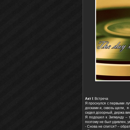
Акт
I
: Встреча
Я проснулся с первыми лу
досками и, сквозь щели, я
сидел дозорный, держа вин
Я подошел к Зигмунду – т
поэтому не был удивлен, у
- Снова не спится? – обра