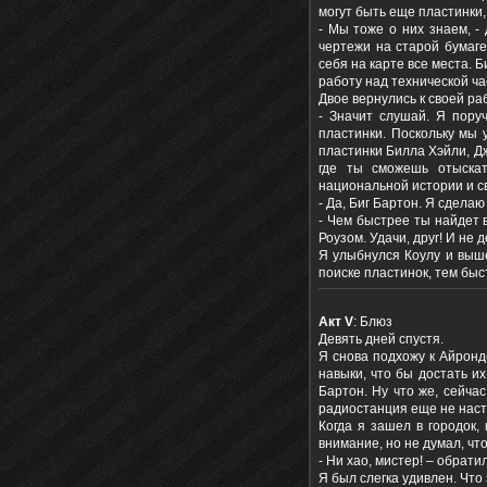
могут быть еще пластинки, 
- Мы тоже о них знаем, -
чертежи на старой бумаге
себя на карте все места. 
работу над технической ч
Двое вернулись к своей ра
- Значит слушай. Я пору
пластинки. Поскольку мы 
пластинки Билла Хэйли, Дж
где ты сможешь отыскат
национальной истории и св
- Да, Биг Бартон. Я сдела
- Чем быстрее ты найдет в
Роузом. Удачи, друг! И не 
Я улыбнулся Коулу и выше
поиске пластинок, тем бы
Акт
V
: Блюз
Девять дней спустя.
Я снова подхожу к Айронд
навыки, что бы достать их
Бартон. Ну что же, сейча
радиостанция еще не наст
Когда я зашел в городок,
внимание, но не думал, что
- Ни хао, мистер! – обрати
Я был слегка удивлен. Что 