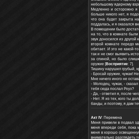
небольшому ядерному взры
Медленно и осторожно я 
больше никого нет, я под
что она будет закрыта на
поддалась, и я оказался в
В помещении было достато
на то, что в комнате были
звук доносился из другой 
второй комнате передо мн
обитает. И это не какой-т
так и не смог выявить ист
за спиной, но было слишк
оружие [
Восприятие
: 7].
Тишину нарушил грубый, х
- Бросай оружие, чужак! 
Мне ничего иного не остав
- Молодец, чужак, - сказа
тебя сюда послал Роуз?
- Да, - ответил я, после че
- Нет. Я из тех, кого ты д
банды, и поэтому, я дам те
Акт
IV
: Перемена
Меня привели в подвал зд
меня впереди себя, пока 
меня в хорошо освещенную 
внимательно разглядеть то