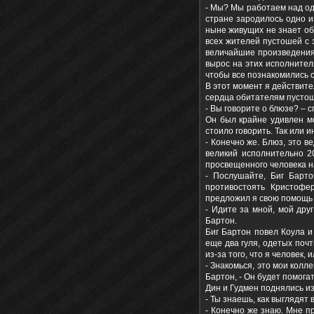
- Мы? Мы работаем над од
стране зародилось одно и
ныне живущих не знает об
всех жителей пустошей с 
величайшие произведения
вырос на этих исполнител
чтобы все познакомились с
В этот момент я действите
сердца обитателям пустоше
- Вы говорите о блюзе? – с
Он был крайне удивлен мо
стоило говорить. Так или и
- Конечно же. Блюз, это в
великий исполнительно 2
просвещенного человека н
- Послушайте, Биг Барт
противостоять Кристофе
предложил я свою помощь 
- Идите за мной, мой дру
Бартон.
Биг Бартон повел Коула и
еще два гуля, одетых почт
из-за того, что я человек, 
- Знакомься, это мои колл
Бартон, - Он будет помог
Дин и Гудмен поднялись из
- Ты знаешь, как выглядят
- Конечно же знаю. Мне пр