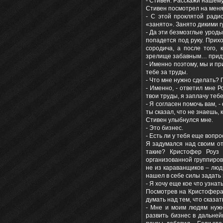
- Стивен. Расскажи нашему
Стивен посмотрел на меня 
- С этой проклятой ради
«занято». Занято дикими г
- Да эти безмозглые уроды 
попадется под руку. Прих
сородича, а после того,
зрелище забавным… прид
- Именно поэтому, мы и п
тебе за труды.
- Что мне нужно сделать? 
- Именно, - ответил мне Р
твои труды, я заплачу теб
- Я согласен помочь вам, -
ты сказал, что не знаешь,
Стивен улыбнулся мне.
- Это бизнес.
- Есть ли у тебя еще вопр
Я задумался над своим о
такие? Кристофер Роуз
организованной группировк
не из караванщиков – люд
нашел в себе силы задать 
- Я хочу еще кое что узнат
Посмотрев на Кристофера, 
думать над тем, что сказат
- Мне и моим людям нужн
развить бизнес в дальней