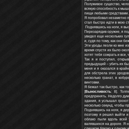
Полуживое существо, чело
всякую способность к мыш
пищи любыми средствами.
Я попробовал незаметно п
стал быстро идти в мою ст
Поднявшись на ноги, я выс
Перезарядив оружие, я под
увидел еще нескольких гу
и, судя по тому, как они б
Эти уроды лезли ко мне из
время спустя их было око
хотят тебя сожрать и все,
Так я и поступил, откры
предыдущий – убить их бы
меня и я оказался в кра
для обстрела этих уродов
несколько гранат, в кобу
винтовки.
Я бежал так быстро, как т
[
Выносливость
: 8]. Тол
предпринять. Недолго дума
здания, я услышал грохот
несколько секунд, чтобы пр
Поднявшись на ноги, я дер
поэтому я решил выйти и 
облако пыли вдоль всей 
валявшихся на дороге. Я 
слишком близко к одному и