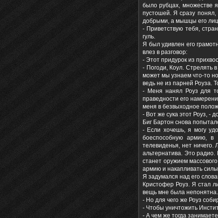
было рубцах, множестве я
пустошей. Я сразу понял, 
добрыми, а мышцы его лиц
- Приветствую тебя, стра
гуль.
Я был удивлен его грамотн
влез в разговор:
- Этот придурок из прихво
- Погоди, Коул. Стрелять 
может мы узнаем что-то но
ведь не из парней Роуза. 
- Меня нанял Роуз для т
праведности его намерений
меня в безвыходное положе
- Вот же сука этот Роуз, - 
Биг Бартон снова попыталс
- Если хочешь, я могу уд
боеспособную армию, в 
телевиденья, нет ничего.
альтернатива. Это радио.
станет оружием массового
армию и накапливать силы,
Я задумался над его слова
Кристофер Роуз. Я стал л
вещь мне была непонятна.
- Но для чего же Роуз соб
- Чтобы уничтожить Инстит
- А чем же тогда занимаете