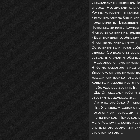
стационарный миниган. Та
вперед. Незамедлительно
Роуза, которые пытались
несколько секунд были ун
предпринять. Выжившие 
Помогавшие нам с Коулом 
Я спустился вниз на первы
- Друг, пойдем пособираем
Я согласно кивнул ему и
Остальные гули тоже соб
одежду. Со всех они срыв
остальных гулей, чтобы вс
- Наверное, он уже никому
Я бегло осмотрел лица в
Впрочем, он уже никому не
когда, и как пройдет эта вс
Когда гули разошлись, я п
- Тебе удалось застать Би
- Да. Он сказал, чтобы я
ответил я, задумавшись.
- И кто же это будет? – сн
- Ты. Я слишком далек от 
поселению и пустошам – я
- Тогда пойдем. Приведем 
Мы с Коулом направились 
очень много времени и си
это стоило того…