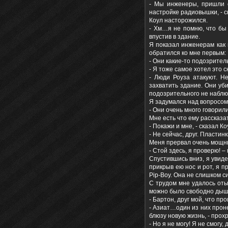
- Мы инженеры, пришли 
настройке радиовышки, - с
Коул насторожился.
- Хм…я не помню, что бы 
впустив в здание.
Я показал инженерам как 
обратился ко мне первым:
- Они какие-то подозрител
- Я тоже самое хотел это с
- Люди Роуза атакуют. Н
захватить здание. Они уб
подозрительного не наблю
Я задумался над вопросом
- Они очень много говорил
Мне есть что ему рассказат
- Покажи и мне, - сказал К
- Не сейчас, друг. Пластин
Меня прервал очень мощны
- Стой здесь, я проверю! – 
Спустившись вниз, я увиде
прикрыв ею нос и рот, я п
Pip-Boy. Она не слишком с
С трудом мне удалось оты
можно было свободно дышат
- Бартон, друг мой, что пр
- Азиат…один из них про
блюзу новую жизнь, - прох
- Но я не могу! Я не смогу,