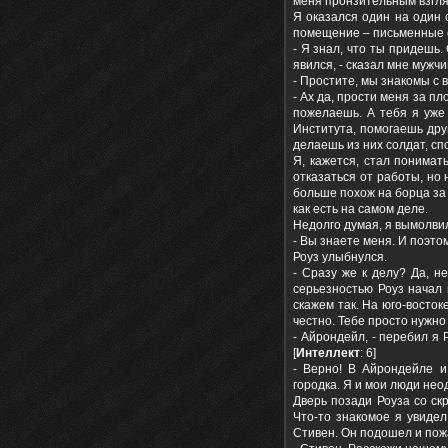
меня пронзительным взгля
Я оказался один на один 
помещение – письменные с
- Я знал, что ты придешь.
явился, - сказал мне мужчи
- Простите, мы знакомы с 
- Ах да, прости меня за п
пожелаешь. А тебя я уже
Института, помогаешь дру
делаешь из них солдат, сп
Я, кажется, стал понимат
отказаться от работы, но
больше похож на борца за 
как есть на самом деле.
Недолго думая, я вымолви
- Вы знаете меня. И поэто
Роуз улыбнулся.
- Сразу же к делу? Да, н
серьезностью Роуз начал 
скажем так. На юго-восто
честно. Тебе просто нужно
- Айрондейл, - перебил я 
[
Интеллект
: 6]
- Верно! В Айрондейле и
городка. Я и мои люди не
Дверь позади Роуза со ск
Что-то знакомое я увидел
Стивен. Он подошел и пожа