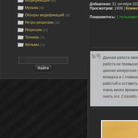
Модификации
[68]
Добавлено:
31 октября 20
Музыка
Просмотров:
1908 |
Комме
[49]
Обзоры модификаций
[89]
Понравилось:
1
пользоват
Ретро-рецензии
[36]
Рецензии
[60]
Техника
[70]
Фильмы
[72]
Данная работа явл
работа не превысил
данная конкурсная 
конкурса и с главн
работой и оставить
очень много времен
знать это. Спасибо 