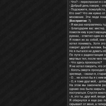
- Что? – переспросил я с 
- Добрый день говорю, - о
- Подскажите, пожалуйста,
Кто они? Что им нужно от
мгновение. Эти люди пока
[
Восприятие
: 7].
- Я как раз направляюсь ту
- Благодарим вас мистер,
помогли ему в реставраци
руинах, - ответил один из н
Я повел их за собой, они 
хотел понимать. Хотя это
говорит другой человек. Б
Но я пытался не думать об
По пути к радиостанции о
мертвых тел, после чего п
- Что здесь произошло?
Я не хотел говорить, что э
- Коготь смерти проходил 
зрелище, - сказал я, стара
- О… не хотел бы я с ним в
- О, я тоже друг мой, - доб
На этом мы закончили раз
однако она была закрыта. 
постучаться. Спустя некот
- А, это ты, друг мой, вход
Я обернулся и еще раз по
скрывают от меня, а тепер