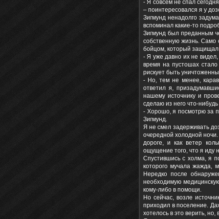
- Я совсем не спал сегод
– поинтересовался я у доз
Зигмунд ненадолго задумал
вспоминал какие-то подро
Зигмунд был преданным че
собственную жизнь. Само 
бойцом, который защищал 
- Я уже давно их не видел
время на пустошах стало
рискует быть уничтоженны
- Но, тем не менее, кар
ответил я, призадумавшис
нашему источнику и прове
сделаю из него что-нибудь
- Хорошо, я посмотрю за п
Зигмунд.
Я не смел задерживать доз
очередной холодной ночи.
дороге, и как ветер ко
ощущение того, что я иду н
Спустившись с холма, я п
которого мучала жажда, м
Нередко после обнаружен
необходимую медицинскую
кому-либо в помощи.
Но сейчас, возле источни
приходил в поселение. Да
хотелось в это верить, но,