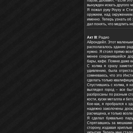
паузы, добавил, - Если эт
вынужден искать другого ч
Я пожал руку Роузу и Сти
оружием, над окружением.
именно. Теперь узнать об
дал понять, что медлить не
Акт
III
: Радио
Айрондейл. Этот маленький
располагалось здание рад
нужно. Я стоял прямо воз
менее сохранившейся дор
бары, кафе. Помню даже ки
С холма я сразу заметил
удивлению, была отреста
сомневаюсь, что это Инст
сделать только квалифиц
Спустившись с холма, я н
выглядел город – все бы
разбросаны по разным сто
кости, куски металла и бет
Кое-как, я пробрался к 
надежно заколочены доска
расчищена, и только возле
Я сделал буквально пару
Спрятавшись за мешками с
сторону, издавая хриплые 
укрытия. Теперь мне стало 