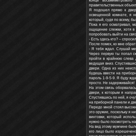
конце восьмиметрового 
правительственных объекта
Я подошел прямо к двери
освещенной комнате, я н
который, судя по всему, б
Пока я его осматривал, м
ощущение слежки, хотя в 
попробовать выйти на связ
- Есть здесь кто? – спроси
После помех, ко мне обрат
- Я тебя ждал. Слушай ме
Через первую ты попал сю
пройти в крайнюю слева д
ведущая вниз. Спустившис
двери. Одна из них неис
будешь ввести на прибор
пароль 1-9-5-9. Я буду жд
просто. Не задерживайся!
На этом связь оборвалась
двери, к которым я напра
Спустившись по ней, я оч
на приборной панели и две
Передо мной стоял высоки
это оружие, поскольку я н
винтовки, который исполь
нужно было посмотреть на 
На вид этому мужчине было
его лицо было изрешечено