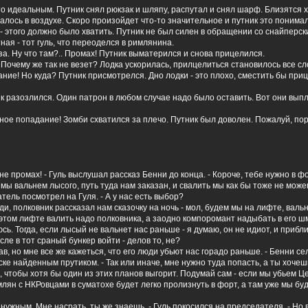
о идеальным. Путник снял рюкзак и шляпу, распутал и снял шарф. Близятся х
лось в воздухе. Скоро произойдет что-то значительное и путник это понима
- этого должно было хватить. Путник не был силен в обращении со снайперск
ная - тот гуль, что переоделся в римлянина.
за. Ну что там?.. Промах! Путник выматерился и снова прицелился.
. Почему же так не везет? Лодка ускорилась, прилцелиться становилось все с
ание! Но куда? Путник присмотрелся. Дно лодки - это плохо, сместить бы приц
к разозлился. Один патрон в любом случае надо было оставить. Вот они выпл
чное попадание! Зомби схватился за плечо. Путник был доволен. Пожалуй, по
 не промах! - Гуль выслушал рассказ Бенни до конца. - Короче, тебе нужно в ф
мы вальнем лысого, путь туда нам заказан, и свалить мы как бы тоже не мож
тель посмотрел на Гуля. - А у нас есть выбор?
яди, полковник рассказал нам сказочку на ночь - мол, будем мы на лифте, валь
этом лифте валить надо полковника, а заодно компоромант надыбать в его шм
сь. Тогда, если лысый не вальнет нас раньше - я думаю, он не идиот, и приблиз
сле в тот сраный бункер войти - делов то, не?
ав, но мне все же кажеться, что его люди убьют нас горадо раньше. - Бенни се
ске найденным прутиком. - Так или иначе, мне нужно туда попасть, а ты хочеш
, чтобы хотя бы один из этих планов выгорит. Подумай сам - если мы убьем Це
лян с НКРовцами в суматохе будет легко пролизнуть в форт, а там уже мы бу
 нужным. Мне насрать, ты же знаешь, - Гуль покосился на председателя. - Но 