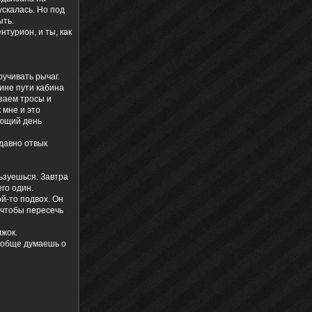
ускалась. Но под
ыть.
нтурион, и ты, как
ручивать рычаг.
дине пути кабина
заем тросы и
 мне и это
ующий день
давно отвык
льзуешься. Завтра
его один.
й-то подвох. Он
, чтобы пересечь
лжок.
вообще думаешь о