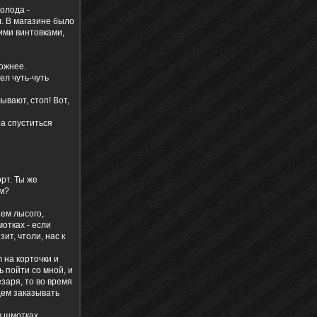
олода -
л. В магазине было
ими винтовками,
ложнее.
ел чуть-чуть
ывают, стоп! Вот,
ра спуститься
орт. Ты же
ем?
нем лысого,
отках - если
ит, чтоли, нас к
л на корточки и
ь пойти со мной, и
заря, то во время
дем заказывать
в шмотках