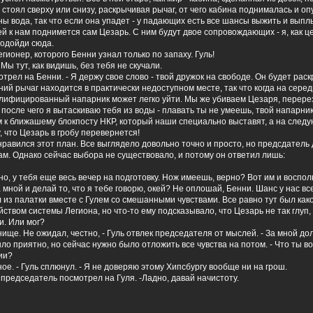
ь стоял сверху или снизу, раскрычивая рычаг, от чего кабина поднималась и оп
ы вода, так что если она упадет - у падающих есть все шансы выжить и выпл
ней к нам поднимется сам Цезарь. С ним будут двое сопровождающих - я, как це
подойди сюда.
ионер, которого Бенни узнал только по запаху. Гуль!
Мы тут, как видишь, без тебя не скучали.
мотрел на Бенни. - Я держу свое слово - твой дружок на свободе. Он будет раск
ний рычаг находится в практически недоступном месте, так что когда на сере
гулифицированный напарник может легко уйти. Мы же убиваем Цезаря, перере
 после чего я вытаскиваю тебя из воды - плавать ты не умеешь, твой напарник
м к ближашему блокпосту НКР, который наши специально выставят, а на след
, что Цезарь в гробу перевернется!
равился этот план. Все выглядело довольно точно и просто, но предсдатель 
ам. Однако сейчас выбора не существовало, и потому он ответил лишь:
но, у тебя еще весь вечер на подготовку. Нож имеешь, верно? Вот им и воспо
а мной и делай то, что я тебе говорю, окей? Не оплошай, Бенни. Шанс у нас вс
из палатки вместе с Гулем со смешанными чувствами. Все равно тут был како
йством системы Легиона, но что-то ему подсказывало, что Цезарь не так глуп
и. Или мог?
ище. Не ожидал, честно, - Гуль отвлек председателя от мыслей. - За мной до
ыло приятно, но сейчас нужно было отложить все чувства на потом. - Что ты 
ии?
ое. - Гуль сплюнул. - Я не доверяю этому Хипсбургу вообще ни на грош.
 - председатель посмотрел на Гуля. -Ладно, давай начистоту.