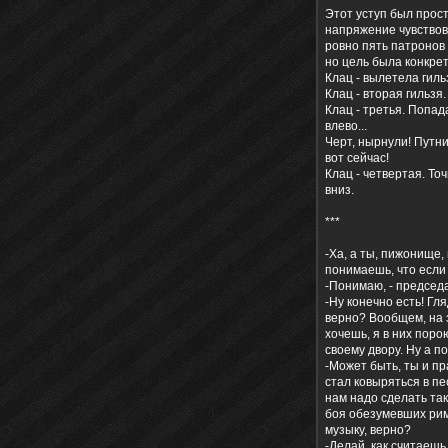
Этот уступ был прост
напряжение чувствова
ровно пять патронов 
но цель была конкрет
Клац - вылетела гиль
Клац - вторая гильзя
Клац - третья. Попад
влево...
Черт, нырнули! Путни
вот сейчас!
Клац - четвертая. То
вниз.
***
-Ха, а ты, пижонище,
понимаешь, что если 
-Понимаю, - председа
-Ну конечно есть! Гл
верно? Вообщем, на 
хочешь, я в них порою
своему двору. Ну а по
-Может быть, ты и пр
стал ковыряться в пе
нам надо сделать так
боя обезумевших рим
музыку, верно?
-Делай, как считаешь