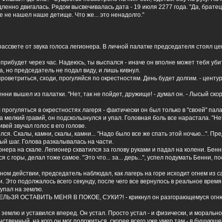
дленно двигалась. Рядом высвечивалась дата - 19 июля 2277 года. "Да, братец
е не нашел наше детище. Что же... это ненадолго."
ассвете от звука голоса легионера. В личной палатке председателя стоял це
 прибудет через час. Надеюсь, ты выспался - иначе он вполне может тебя уби
, но председатель не подал виду, и лишь кивнул.
проветриться, сходи, прогуляйся по окрестностям. День будет долгим. - центур
нни вышел из палатки. "Нет, так не пойдет, дружище! - думал он. - Лысый скор
рогуляться в окрестностях лагеря - фактически он был только в "своей" пала
 мелкий гравий, он подскользнулся и упал. Головная боль все нарастала. "Нет,
ливей звучал голос в его голове.
ся. Скалы, камни, скалы, камни... "Надо было все же спать этой ночью...". Пр
й шаг. Голова разкалывалась на части.
онера на скале. Легионер схватился за голову руками и падал на колени. Бен
 с горы, делал тоже самое. "Это что... за... дерь...", успел подумать Бенни, по
ном действии, председатель наблюдал, как лагерь на горе исходит огнем из с
и. Это подолжалось всего секунду, после чего все вернулось в реальное время
 упал на землю.
ЬЗЯ ОСТАВИТЬ МЕНЯ В ПОКОЕ, СУКИ?! - крикнул он разгорающемуся огню,
землю и уставился вперед. Он устал. Просто устал - и физически, и морально
нственный, на кого он мог положиться, скорее всего уже умер там - в бушующе