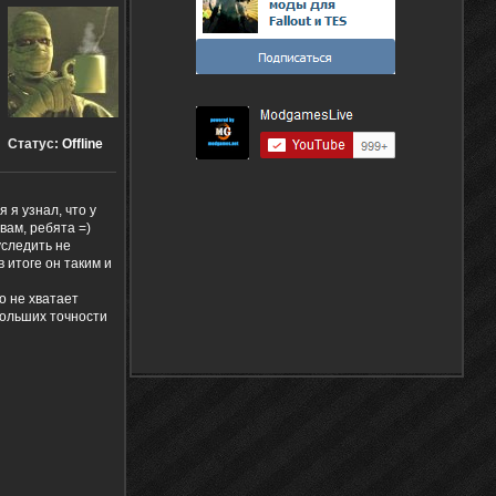
Статус:
Offline
 я узнал, что у
вам, ребята =)
уследить не
в итоге он таким и
о не хватает
больших точности