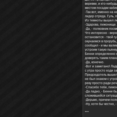
веревки, и кто-нибуд
местом посадки кабин
-Так вот, именно на 
лидер отряда. Гуль, 
Из темноты вышел лег
-Здарова, пижонище. 
-Да, - полковник пос
Что интересно - верх
остановится - твой 
окунаемся в прорубь,
сообщил - и мы вали
устроим такую пьянку
Бенни определенно н
доверять таким план
-Да, конечно.
-Вот и заметано! Лад
с утра просто ходи з
Председатель вышел 
не был знаком с утро
реку просто ради реч
-Спасибо тебе, пижон
-Да ладно, - Бенни б
сложившейся ситуац
-Дерьмо, причем полн
-Ну, хотя бы честно,
***