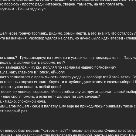
но пороюсь - просто ради интереса. Уверен, там есть, на что поглазеть.
 нужным. - Бенни вздохнул.
ел через горную тропинку. Видимо, зомби мертв, а это значит, что осталось
кта назначения. Разговор удался на славу, но нужно было идти вперед - спеши
не спишь? - Гуль вынырнул из темноты и уставился на председателя. - Пару ч
иедет. Ты должен быть в форме, нет?
Бенни замешкался. - Ну как, погулял по карманам нашего полковника?
абла, как у главного в "Топсе", ей-богу!
асто сомневался о правильности своего ухода, и воообще всей этой затеи. В
а казенных харчах старика Хауса - и в глубине души жалел о своем выборе. 
 в форт нужно попасть любой ценой.
и поспи, пижонище, серьезно. Мне в любом случае крутить рычаг - а свой выб
 - еще смогу помочь, а если нет - дальше ты сам, сечешь?
. - Ладно, спокойной ночи.
м шагом пошел к себе в палатку. Ему еще не приходилось принимать такие
ет в первый раз...
этот вопрос был первым. "Который час?" - прозвучал вторым. Существо встало
т. Фишка... где она?" Существо посмотрело на пип-бой, одетый ему на руку. На