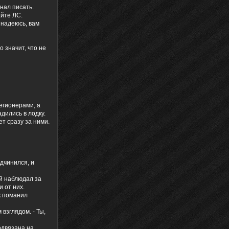
нал писать.
айте ЛС.
 надеюсь, вам
о значит, что не
легионерами, а
адились в лодку.
ет сразу за ними.
дчинился, и
ой наблюдал за
 от них.
к поманил
 взглядом. - Ты,
подвязана на