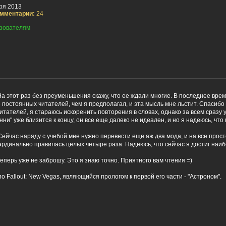
ря 2013
мментарии:
24
зователям
На этот раз без преуменьшения скажу, что ее ждали многие. В последнее время
постоянных читателей, чем я предполагал, и эта мысль мне льстит. Спасибо 
итателей, я стараюсь искоренить повторения в словах, однако за всем сразу 
ни" уже близится к концу, он все еще далеко не идеален, и но я надеюсь, что 
Сейчас наряду с учебой мне нужно перевести еще аж два мода, и на все прост
кардинально правилась целых четыре раза. Надеюсь, что сейчас я достиг наи
еперь уже не заброшу. Это я знаю точно. Приятного вам чтения =)
Fallout: New Vegas, являющийся прологом к первой его части - "Астроном".