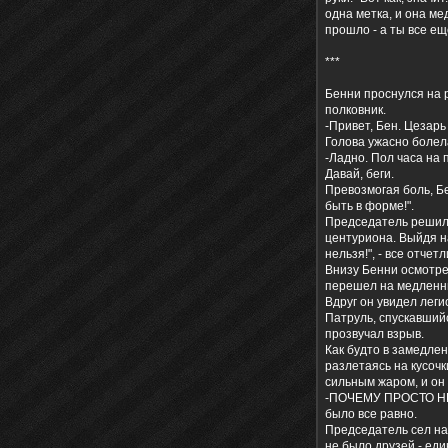
одна метка, и она ме
прошло - а ты все ещ
***
Бенни проснулся на р
полковник.
-Привет, Бен. Цезарь
Голова ужасно болела
-Ладно. Пол часа на 
Давай, беги.
Превозмогая боль, Бе
быть в форме!".
Председатель решил п
центуриона. Выйдя на
нельзя!", - все отчет
Внизу Бенни осмотрел
перешел на медленны
Вдруг он увидел леги
Патруль, спускавшийся
прозвучал взрыв.
Как будто в замедлен
разлетаясь на кусочк
сильным жаром, и он
-ПОЧЕМУ ПРОСТО НЕЛ
было все равно.
Председатель сел на 
не было друзей - еди