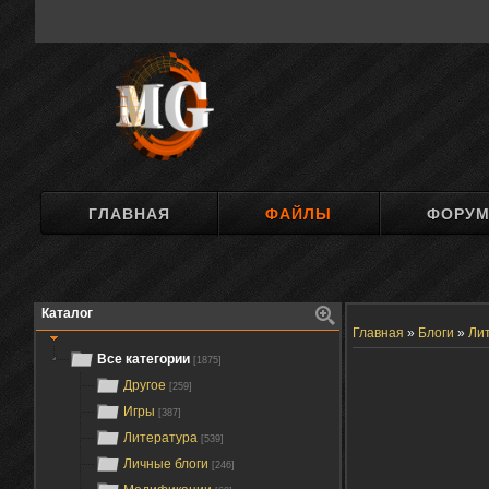
ГЛАВНАЯ
ФАЙЛЫ
ФОРУ
Каталог
Главная
»
Блоги
»
Ли
Все категории
[1875]
Другое
[259]
Игры
[387]
Литература
[539]
Личные блоги
[246]