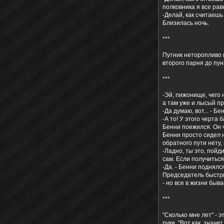
полковника я все рав
-Делай, как считаешь
Близилась ночь.
***
Путник неторопливо ш
второго парня до пун
***
-Эй, пижонище, чего 
а там уже и лысый пр
-Да думаю, вот... - 
-А то! У этого черта б
Бенни поежился. Он ч
Бенни просто сидел н
обратного пути нету,
-Ладно, ты это, пойд
сам. Если получиться
-Да. - Бенни поднялся
Председатель быстры
- но все в жизни быва
***
"Сколько мне лет" - 
руки. "Вот как, значи