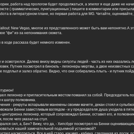
ории, работа над прологом будет продолжаться, а эпилог я еще даже не начи
ексте ( грамматических, пунктуационных ) пишите в комментарии или присыл
абота в литературном плане, но первая работа для MG. Читайте, оценивайте,
Fallout: New Vegas, многое из представленного может быть вам непонятно.А эт
вое "фи" из-за непонимания сюжета.
 в ходе рассказа будет немного изменен.
у и осмотрелся. Далеко внизу видны силуэты людей - часть из них оказались 
человек. Путник посмотрел в бинокль - легионеры мертвы, а двое неизвестных с
е подплыл и залез обратно. Видно, что они собирались плыть - и путник пойд
нтурион!
ошел легионер и пригласительным жестом поманил за собой. Председатель по
 к шатру полковника.
учения - рекруты вспарывали манекены своими мачете, декан стоял и сулыбк
вожали Бенни завистливым взглядом - и у председателя душа уходила в пятки
а-центуриона легионер, который сопровождал Бенни, оставил его, и полковни
 после чего указал на стул.
абрался сил, а, Бен? Вижу, что да, - Хипсбург посмотрел на Бенни оценивающим
боваться нашей замечательной подъемной установкой?
успел насмотреться. Все в ней старо, как мир - кабина, сделанная из досок, 