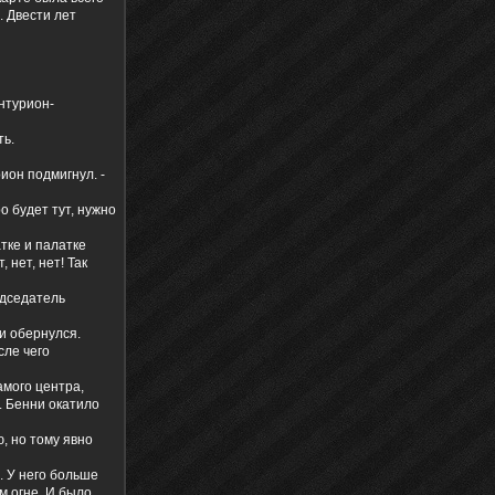
. Двести лет
нтурион-
ть.
ион подмигнул. -
о будет тут, нужно
тке и палатке
 нет, нет! Так
едседатель
ни обернулся.
сле чего
амого центра,
. Бенни окатило
 но тому явно
. У него больше
м огне. И было