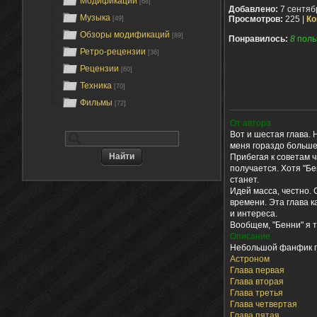
Модификации
[68]
Добавлено:
7 сентяб
Музыка
Просмотров:
225 |
Ко
[49]
Обзоры модификаций
[89]
Понравилось:
8
поль
Ретро-рецензии
[36]
Рецензии
[60]
Техника
[70]
Фильмы
[72]
От автора
Вот и шестая глава. 
меня гораздо больше 
Прибегая к советам ч
получается. Хотя "Бен
станет.
Идей масса, честно. 
времени. Эта глава 
и интереса.
Вообщем, "Бенни" я т
Описание
Небольшой фанфик по 
Астроном
Глава первая
Глава вторая
Глава третья
Глава четвертая
Глава пятая