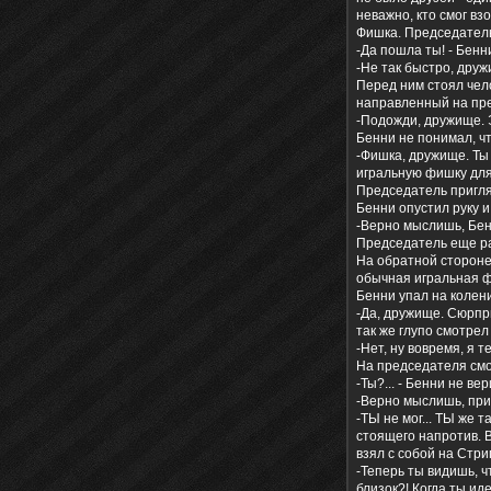
неважно, кто смог вз
Фишка. Председатель 
-Да пошла ты! - Бенн
-Не так быстро, друж
Перед ним стоял чело
направленный на пре
-Подожди, дружище. Э
Бенни не понимал, чт
-Фишка, дружище. Ты 
игральную фишку для 
Председатель пригляд
Бенни опустил руку 
-Верно мыслишь, Бен
Председатель еще раз
На обратной стороне 
обычная игральная фи
Бенни упал на колени.
-Да, дружище. Сюрпри
так же глупо смотрел
-Нет, ну вовремя, я 
На председателя смо
-Ты?... - Бенни не ве
-Верно мыслишь, прият
-ТЫ не мог... ТЫ же т
стоящего напротив. В
взял с собой на Стрип
-Теперь ты видишь, ч
близок?! Когда ты ид