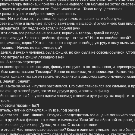
орвать лагерь легиона, и почему - Бенни надоело. Он больше не хотел смертей
залез в карман и достал ее. Такая маленькая... Такая могущественная...
и размахнулся, и собрался кинуть ее в огонь.
ище. Не так быстро, - услышал он вдруг голос из-за спины, и обернулся.
век в шляпе и пыльнике, плотно закутанный в шарф. В руках у него был пист
дседателя. Тот медленно встал и поднял руки.
тот огонь все равно ее не возьмет, верно? А теперь - давай ее сюда.
о происходит. Человек требовал фишку - но зачем? И кто он вообще такой?
понимаешь, верно? Хотя... - человек запустил свободную руку в полу пыльник
казино. - Ничего не напоминает, а?
елся. В руках у человека была фишка, но они была не совсем обычной. Стоп.
и посмотрел на фишку, лежащую в ней.
ни. А теперь переверни.
 посмотрел на незнакомца, фишку в его руке - а потом на свою, и перевернул
был символ казино "Гоммора". Бенни не понимал, что происходит. Какого чер
шка, одна их тех сотен тысяч, что хранятся в закромах самого крупного кази
 Значит... значит...
з! Ха-ха-ха-ха-ха! - путник рассмеялся. Его смех становился все сильнее, а 
 на фишку в своей руке, потом на другую руку, и опять на фишку.
тебя остановил, а? - путник одним ловким движениям руки распутал шарф, и то
трел...
рил своим глазам. - Ты?!
ель, - путник оглянулся. - Ну все, под расчет.
ам, остался.... Как... Фишка... Откуда? - председатель все еще не мог ничего по
 его руке была фишка - та самая, с символом "Лаки 38" на обратной стороне,
е, и нес ее до сих пор. Думал, что нес. Столько времени...
то это, а? Настоящее разочарование? Когда в один миг умирают все, кто был 
ешь с целью - и какой-то м****к у тебя ее отнимает? Ты помнишь, как хотел зак