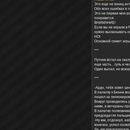
Это еще не конец ист
Обо всех ошибках в т
Это не первая моя р
понравится.
ВНИМАНИЕ!
Если вы не играли в 
нужно высказывать с
НО!
Основной сюжет игры
***
Путник встал на скал
еще часть... гуль и 
Один выпал, но вскор
***
-Ардо, тебя зовет це
В палатку к Бенни в
пошел за легионером
Вокруг проводились 
ними, а ветераны про
В палатке полковник
председатля пальцем,
-Ну как, отдохнул, н
конечно, успел полю
Да, ею председатель 