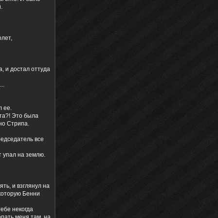
.
олет,
а, и достал оттуда
..
 ее.
та?! Это была
но Стрипа.
председатель все
т упал на землю.
нять, и взглянул на
 которую Бенни
тебе некогда
опать меня там, на