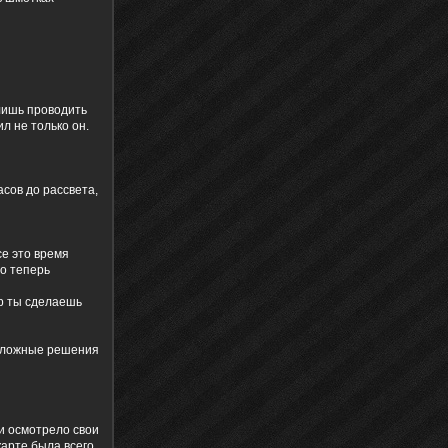
 лишь проводить
л не только он.
асов до рассвета,
се это время
Но теперь
ор ты сделаешь
 сложные решения
 и осмотрело свои
 карте была всего