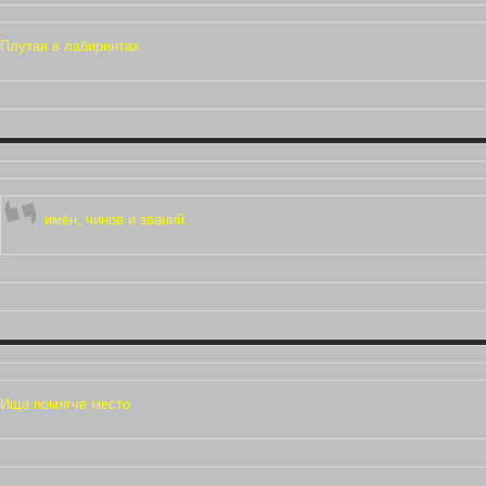
Плутая в лабиринтах
имён, чинов и званий,
Ища помягче место