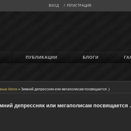
ВХОД
/
РЕГИСТРАЦИЯ
М
ПУБЛИКАЦИИ
БЛОГИ
ГА
чные блоги
»
Зимний депрессняк или мегаполисам посвящается .)
мний депрессняк или мегаполисам посвящается .