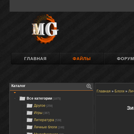
ГЛАВНАЯ
ФАЙЛЫ
ФОРУ
Каталог
Главная
»
Блоги
»
Ли
Все категории
[1875]
Другое
[259]
Зи
Игры
[387]
Литература
[539]
Личные блоги
[246]