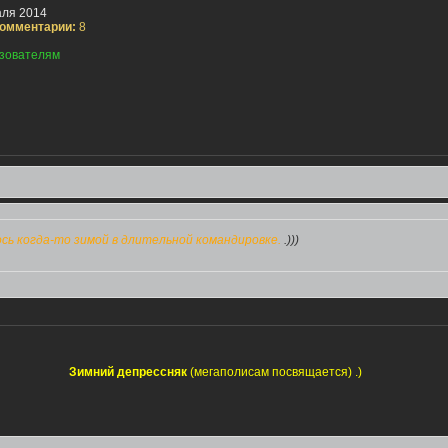
ля 2014
омментарии:
8
зователям
сь когда-то зимой в длительной командировке.
.)))
Зимний депрессняк
(мегаполисам посвящается) .)