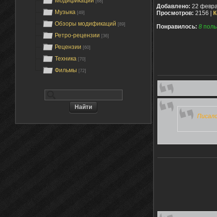
Модификации
[68]
Добавлено:
22 февра
Музыка
Просмотров:
2156 |
К
[49]
Обзоры модификаций
[89]
Понравилось:
8
поль
Ретро-рецензии
[36]
Рецензии
[60]
Техника
[70]
Фильмы
[72]
Писало