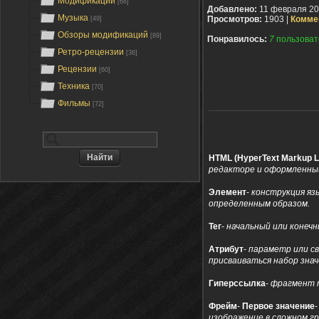
Модификации
[68]
Добавлено:
11 февраля 2
Музыка
Просмотров:
1903 |
Комме
[49]
Обзоры модификаций
[89]
Понравилось:
7
пользоват
Ретро-рецензии
[36]
Рецензии
[60]
Техника
[70]
Фильмы
[72]
HTML (HyperText Markup 
редакторе и оформленный
Элемент
-
конструкция яз
определенным образом.
Тег
-
начальный или конеч
Атрибут
-
параметр или св
присваиваться набор знач
Гиперссылка
-
фрагмент т
Фрейм
-
Первое значение
изображение в сложном г