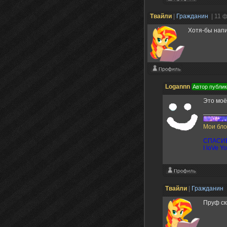
Твайли
|
Гражданин
| 11 
Хотя-бы напи
Logannn
Автор публи
Это моё
Мои бло
СПАСИБ
I loVe Y
Твайли
|
Гражданин
Пруф ск