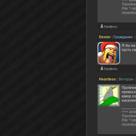
>>> asser
Traceback
File "<st
Assertio
Deхter
|
Гражданин
|
Я бы на
пусть с
Heartless
|
Ветеран
Проблем
превосх
юмор со
населен
>>> asser
Traceback
File "<st
Assertio