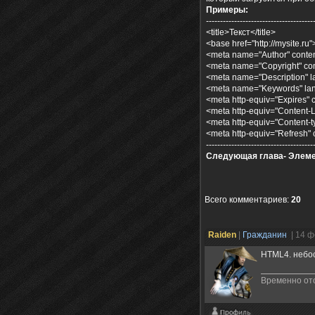
Примеры:
--------------------------------------
<title>Текст</title>
<base href="http://mysite.ru"
<meta name="Author" conten
<meta name="Copyright" con
<meta name="Description" l
<meta name="Keywords" lan
<meta http-equiv="Expires"
<meta http-equiv="Content-
<meta http-equiv="Content-ty
<meta http-equiv="Refresh" co
--------------------------------------
Следующая глава- Элем
Всего комментариев
:
20
Raiden
|
Гражданин
| 14 
HTML4. небос
Временно ото