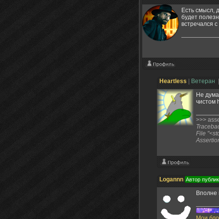
Есть смысл, 
будет полезн
встречался с
Heartless
|
Ветеран
Не дума
чистом 
>>> asser
Traceback
File "<st
Assertio
Logannn
Автор публи
Вполне 
Мои бло