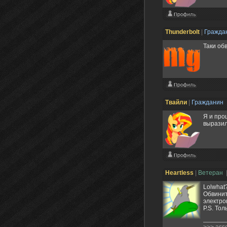
Thunderbоlt
|
Гражда
Таки обв
Твайли
|
Гражданин
Я и про
выразил
Heartless
|
Ветеран
Lolwhat
Обвинит
электро
P.S. То