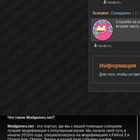
Scorpion
|
Гражданин
| 11
Спасибо за и
вторая часть
Информация
Для того, чтобы оста
Что такое Modgames.net?
Modgames.net
- это портал, где мы с вашей помощью собираем
лучшие модификации к популярным играм. Мы начали свой путь в
начале 2010го года, специализируясь на модификациях к Fallout 3 и
Dragon Age: Origins. Теперь в нашей базе собраны тысячи