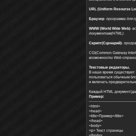
URL (Uniform Resourse Lo
Браузер
-
программа для 
WWW (World Wide Web)
-
в
документам(HTML).
Скрипт(Сценарий)
-
програ
CGI(Common Gateway Inter
возможности Web-страни
Текстовые редакторы.
В наше время существуют 
пользоваться обычным бло
и включать предварительн
Каждый HTML документ(дале
Пример:
--------------------------------------
<html>
<head>
<title>Пример</title>
</head>
<body>
<p> Текст страницы
</body>