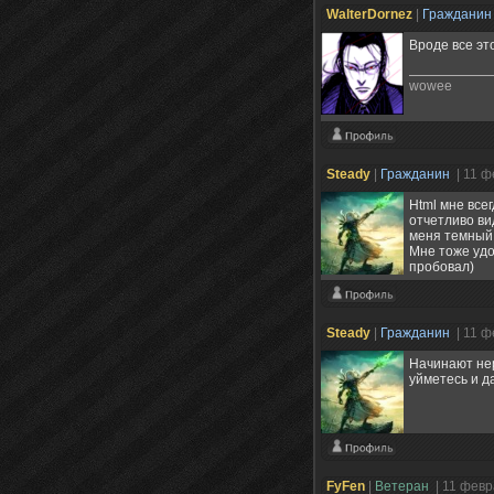
WalterDornez
|
Граждани
Вроде все эт
wowee
Steady
|
Гражданин
| 11 
Html мне все
отчетливо вид
меня темный 
Мне тоже удо
пробовал)
Steady
|
Гражданин
| 11 
Начинают нер
уйметесь и д
FyFen
|
Ветеран
| 11 фев