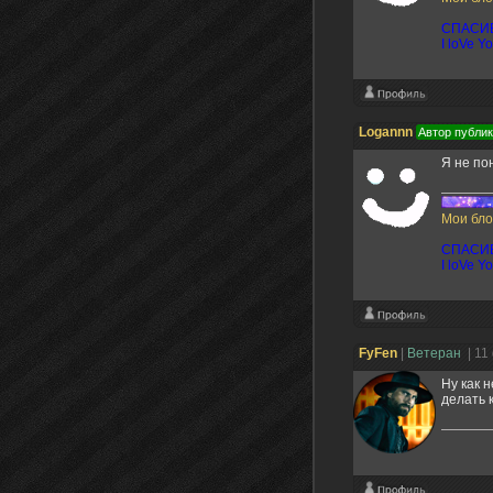
СПАСИБ
I loVe Y
Logannn
Автор публи
Я не по
Мои бло
СПАСИБ
I loVe Y
FyFen
|
Ветеран
| 11
Ну как 
делать 