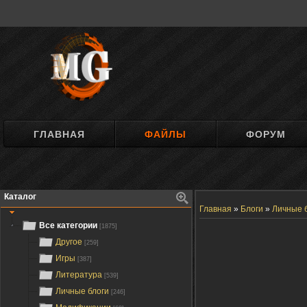
ГЛАВНАЯ
ФАЙЛЫ
ФОРУМ
Каталог
Главная
»
Блоги
»
Личные 
Все категории
[1875]
Другое
[259]
Игры
[387]
Литература
[539]
Личные блоги
[246]