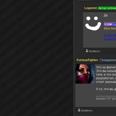
Logannn
Автор публи
Да
Мои бло
СПАСИБ
I loVe Y
FuriousFighter
|
Граждани
Что за фигня
Это вы назыв
теги, и что 
разработал, 
стоит указыв
А то, что вы
border="0" alt=