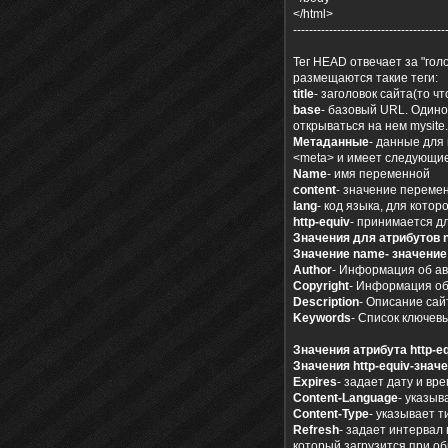
</html>
--------------------------------------
Тег HEAD отвечает за "голов
размещаются такие теги:
title
- заголовок сайта(то ч
base
- базовый URL. Одиноч
открываться на нем mysite
Метаданные
- данные для
<meta> и имеет следующие
Name
- имя переменной
content
- значение переме
lang
- код языка, для кото
http-equiv
- принимается д
Значения для атрибутов n
Значение name- значение 
Author
- Информация об ав
Copyright
- Информация об
Description
- Описание сай
Keywords
- Список ключев
Значения атрибута http-e
Значения http-equiv-значе
Expires
- задает дату и вр
Content-Language
- указыв
Content-Type
- указывает 
Refresh
- задает интервал
который загрузится при об