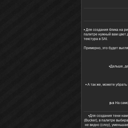
• Для создания блика на р
палитре нужный вам цвет 
текстура в SAI.
Примерно, это будет выгля
•Дальше, де
• А так же, можете убрать
p.s
На само
•Для создания тени нам
(Bucker), в палитре выбир
не видно (слоу), уменьша