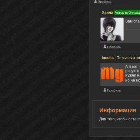
Ханна
Автор публикац
Вам спа
Inculta
|
Пользовате
А я вот 
рисую в
нужно н
но не м
Информация
Для того, чтобы оста