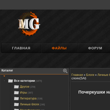
ГЛАВНАЯ
ФАЙЛЫ
ФОРУМ
Каталог
Главная
»
Блоги
»
Личные 
слоях(SAI)
Все категории
[1875]
Другое
[259]
Почеркушки на
Игры
[387]
Литература
[539]
Личные блоги
[246]