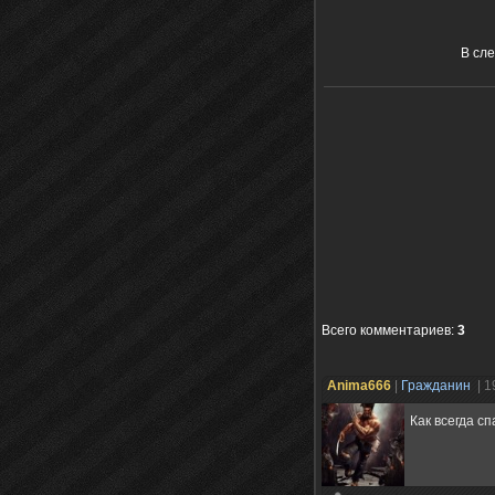
В сл
Всего комментариев
:
3
Anima666
|
Гражданин
| 1
Как всегда с