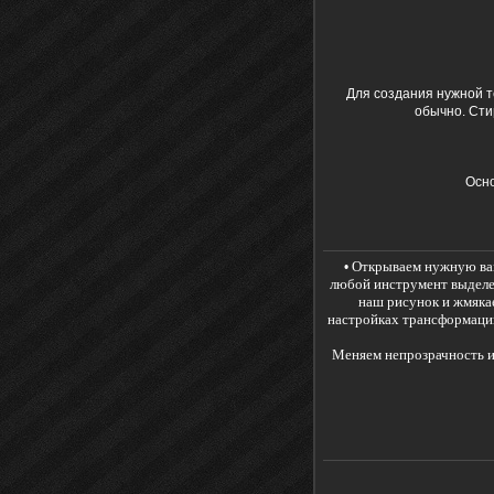
Для создания нужной т
обычно. Сти
Осно
Открываем нужную вам
•
любой инструмент выделен
наш рисунок и жмякае
настройках трансформации
Меняем непрозрачность и