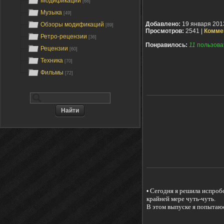
Модификации
[68]
Музыка
[49]
Добавлено:
19 января 201
Обзоры модификаций
[89]
Просмотров:
2541 |
Комме
Ретро-рецензии
[36]
Понравилось:
11
пользова
Рецензии
[60]
Техника
[70]
Фильмы
[72]
Сегодня я решила испробо
•
крайней мере чуть-чуть.
В этом выпуске я попытаюсь