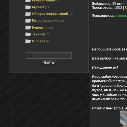
Модификации
[68]
Добавлено:
25 июля 
Музыка
Просмотров:
1952 |
К
[49]
Обзоры модификаций
[89]
Понравилось:
0
поль
Ретро-рецензии
[36]
Рецензии
[60]
Техника
[70]
Фильмы
[72]
Вы сидите дома за
Вам капают на мозг
Накормите их!
Рассуждая логическ
проблемой (теперь 
да и курица надоел
жуков, ни я, да и н
что у каждого есть
тут меня осенило! Н
Итак, о чем это я. А