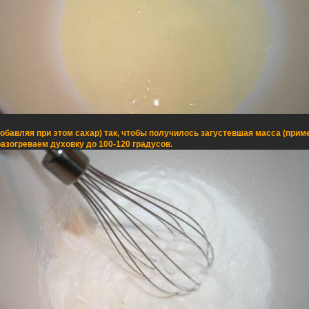
обавляя при этом сахар) так, чтобы получилось загустевшая масса (приме
азогреваем духовку до 100-120 градусов.