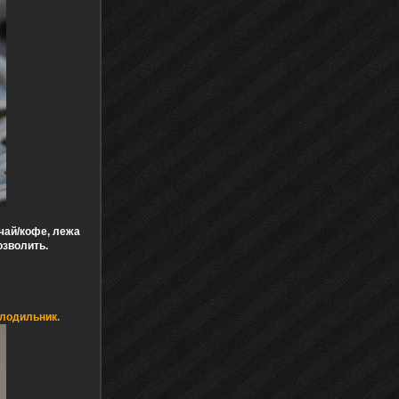
 чай/кофе, лежа
озволить.
олодильник.