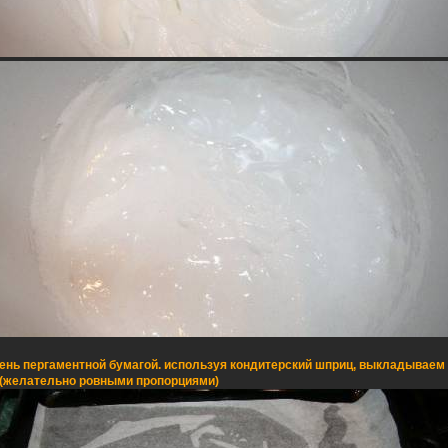
ень пергаментной бумагой. используя кондитерский шприц, выкладывае
 (желательно ровными пропорциями)