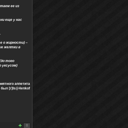
стаем ее из
ни еще у нас
.
е о жирности) –
ые желтки в
(до того
ю уксусом)
риятного аппетита
 был [r]Is@4enkof
0