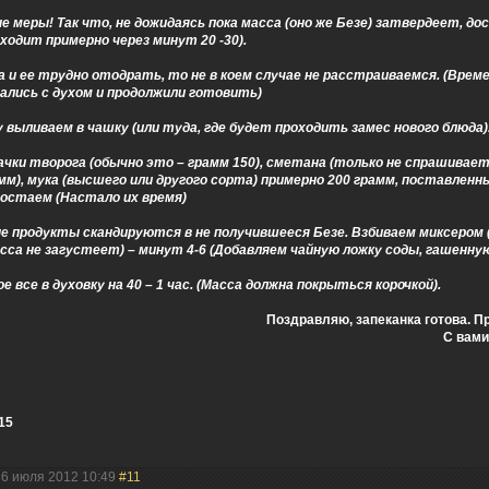
меры! Так что, не дожидаясь пока масса (оно же Безе) затвердеет, до
ходит примерно через минут 20 -30).
а и ее трудно отодрать, то не в коем случае не расстраиваемся. (Време
рались с духом и продолжили готовить)
 выливаем в чашку (или туда, где будет проходить замес нового блюда)
ачки творога (обычно это – грамм 150), сметана (только не спрашивает
амм), мука (высшего или другого сорта) примерно 200 грамм, поставленн
достаем (Настало их время)
е продукты скандируются в не получившееся Безе. Взбиваем миксером 
сса не загустеет) – минут 4-6 (Добавляем чайную ложку соды, гашенну
 все в духовку на 40 – 1 час. (Масса должна покрыться корочкой).
Поздравляю, запеканка готова. П
С вами
15
26 июля 2012 10:49
#11