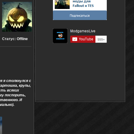
Статус:
Offline
я я столкнулся с
картошка, крупы,
сть всяких
огу поспорить,
ственного. И
мально).