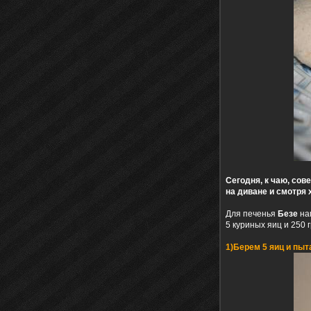
Сегодня, к чаю, со
на диване и смотря 
Для печенья
Безе
на
5 куриных яиц и 250 
1)Берем 5 яиц и пыт