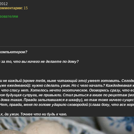
2012
омментарии:
15
зователям
 компьютером?
 за то, что вы ничего не делаете по дому?
и не каждый (кроме тебя, ныне читающий это) умеет готовить. Сегодн
уже ежедневной): нужно сделать ужин. Но с чего начать? Каждодневная 
и, что спасу нет. Хотелось нечто экзотическое. Оговорюсь сразу, что е
е моя будущая супруга, не привыкли. Стал рыться в книге по рецептам (м
 дома такая. Правда запылившаяся в шкафу), но там тоже ничего суще
ет, правда, меня по голове ударило сковородой (слава богу, что все нор
х, да ужин. Точнее что ни будь к чаю.