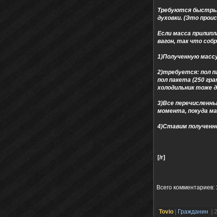
Требуются быстрые 
духовки. (Это проис
Если масса прилипл
вагон, так что соб
1)Полученную массу
2)требуется: пол п
пол пакета (250 гр
холодильник тоже 
3)Все перечисленны
момента, покуда ма
4)Ставим полученное
[/r]
Всего комментариев
:
Tovio
|
Гражданин
| 