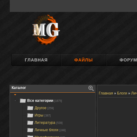
ГЛАВНАЯ
ФАЙЛЫ
ФОРУ
Каталог
Главная
»
Блоги
»
Ли
Все категории
[1875]
Другое
[259]
Игры
[387]
Литература
[539]
Личные блоги
[246]