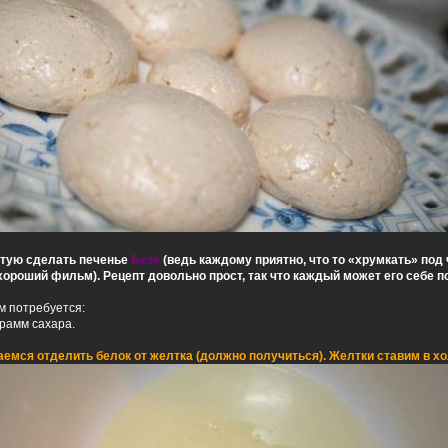
ветую сделать печенье
Безе
(ведь каждому приятно, что то «хрумкать» под
хороший фильм). Рецепт довольно прост, так что каждый может его себе п
м потребуется:
грамм сахара.
аемся отделить белок от желтка (должно получиться). Желтки ставим в х