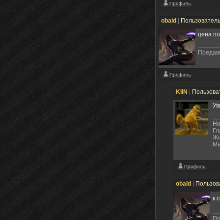
obald
|
Пользовател
цена по
Предавш
KIIN
|
Пользова
Ув
Ни
Гл
Жи
Мы
obald
|
Пользов
к 
Пр