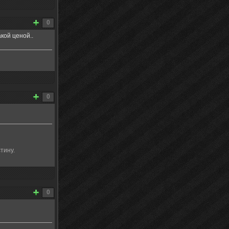
0
кой ценой..
0
тину.
0