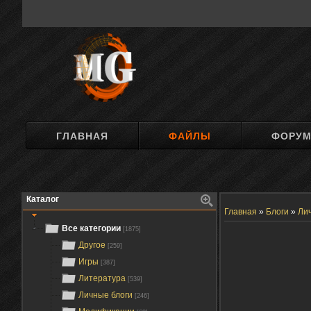
ГЛАВНАЯ
ФАЙЛЫ
ФОРУ
Каталог
Главная
»
Блоги
»
Ли
Все категории
[1875]
Другое
[259]
Игры
[387]
Литература
[539]
Личные блоги
[246]