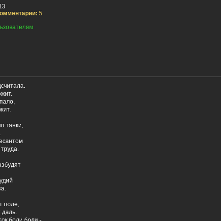
13
омментарии:
5
ьзователям
считала.
ожит.
пало,
жит.
о танки,
.
десантом
 труда.
азбудят
рудий
а.
т поле,
 даль.
сток боли боли -