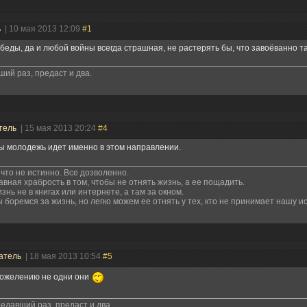
ь
| 10 мая 2013 12:09
#1
беды, да и любой войны всегда страшная, не растерять бы, что завоёванно та
ий раз, предаст и два.
тель
| 15 мая 2013 20:24
#4
ы молодежь идет именно в этом направлении.
что не истинно. Все дозволенно.
авная храбрость в том, чтобы не отнять жизнь, а ее пощадить.
знь не в книгах или интернете, а там за окном.
 боремся за жизнь, но легко можем ее отнять у тех, кто не принимает нашу ис
атель
| 18 мая 2013 10:54
#5
сожелению не одни они
едавший раз, предаст и два.