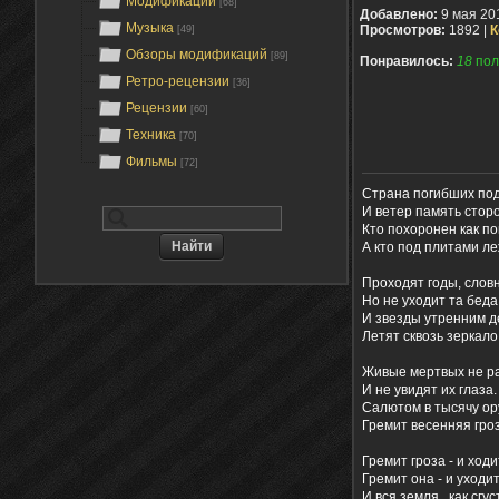
Модификации
[68]
Добавлено:
9 мая 20
Музыка
Просмотров:
1892 |
К
[49]
Обзоры модификаций
[89]
Понравилось:
18
пол
Ретро-рецензии
[36]
Рецензии
[60]
Техника
[70]
Фильмы
[72]
Страна погибших под
И ветер память стор
Кто похоронен как по
А кто под плитами ле
Проходят годы, словн
Но не уходит та беда
И звезды утренним 
Летят сквозь зеркало
Живые мертвых не р
И не увидят их глаза.
Салютом в тысячу о
Гремит весенняя гроз
Гремит гроза - и ходи
Гремит она - и уходит
И вся земля , как сгу