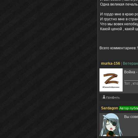
Одна великая печаль
И гордо мне в краю р
И грустно мне в стра
Что мы вовек непобед
Какой ценой , какой ц
Всего комментариев
:
murka-156
|
Ветера
Война -
Тот , к
Sardagon
Автор публ
Вы сове