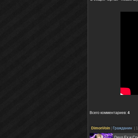
Всего комментариев
:
4
DimonVoin
|
Гражданин
| 
Deus Ex и Cr