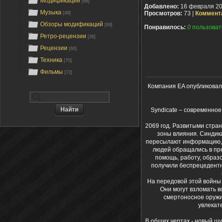
Модификации
[68]
Добавлено:
16 февраля 2
Музыка
Просмотров:
73 |
Коммент
[49]
Обзоры модификаций
[89]
Понравилось:
0
пользоват
Ретро-рецензии
[36]
Рецензии
[60]
Техника
[70]
Фильмы
[72]
Компания EA опубликовала
Syndicate – современное
2069 год. Развитыми стра
зоны влияния. Синдик
пересылают информацию, 
людей обращались в пре
помощь, работу, образо
получили беспрецедентн
На передовой этой войны 
Они могут взломать в
смертоносное оружие
увлекат
В общих чертах - новый шу