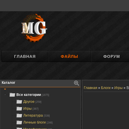
ГЛАВНАЯ
ФАЙЛЫ
ФОРУМ
Каталог
Главная
»
Блоги
»
Игры
»
S
Все категории
[1875]
Другое
[259]
Игры
[387]
Литература
[539]
Личные блоги
[246]