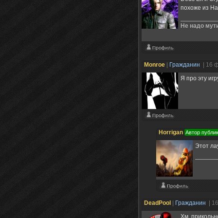
похоже из Half
Не надо мути
Monroe
|
Гражданин
| 16 
Я про эту игр
Horrigan
Автор публи
Этот ла
DeadPool
|
Гражданин
| 1
Хм, прикольн