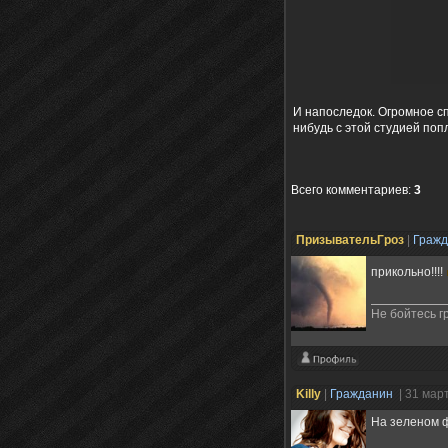
И напоследок. Огромное с
нибудь с этой студией поп
Всего комментариев
:
3
ПризывательГроз
|
Граж
прикольно!!!!
Не бойтесь г
Killy
|
Гражданин
| 31 мар
На зеленом ф