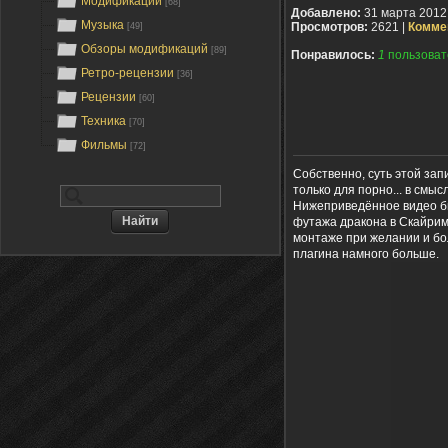
Модификации
[68]
Добавлено:
31 марта 2012
Музыка
Просмотров:
2621 |
Комме
[49]
Обзоры модификаций
[89]
Понравилось:
1
пользоват
Ретро-рецензии
[36]
Рецензии
[60]
Техника
[70]
Фильмы
[72]
Собственно, суть этой за
только для порно... в смы
Нижеприведённое видео бы
футажа дракона в Скайриме
монтаже при желании и бо
плагина намного больше.