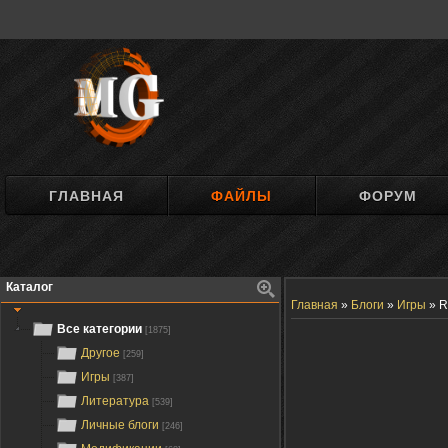
ГЛАВНАЯ
ФАЙЛЫ
ФОРУМ
Каталог
Главная
»
Блоги
»
Игры
»
R
Все категории
[1875]
Другое
[259]
Игры
[387]
Литература
[539]
Личные блоги
[246]