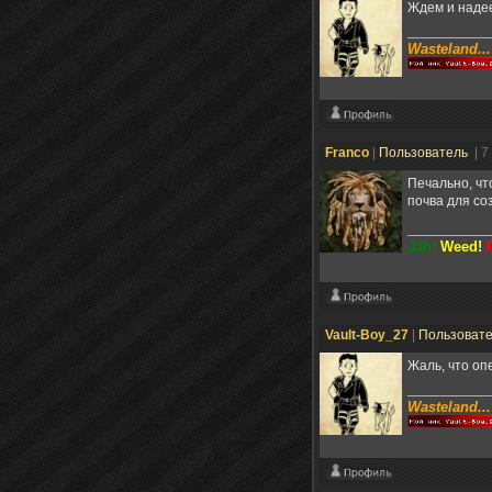
Ждем и надее
Wasteland...
Franco
|
Пользователь
| 7
Печально, чт
почва для со
Jah!
Weed!
Vault-Boy_27
|
Пользоват
Жаль, что опе
Wasteland...