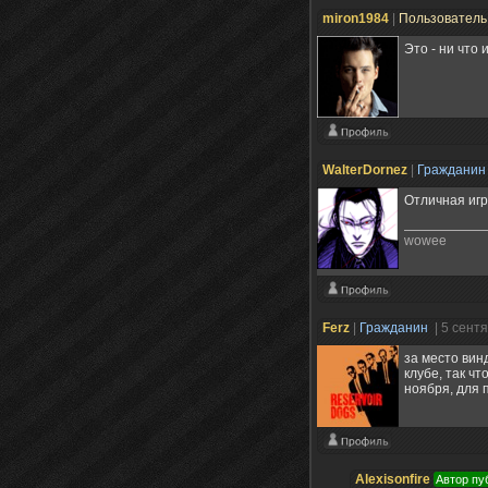
miron1984
|
Пользовател
Это - ни что 
WalterDornez
|
Граждани
Отличная игр
wowee
Ferz
|
Гражданин
| 5 сент
за место вин
клубе, так чт
ноября, для п
Alexisonfire
Автор пу