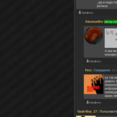
, да и надо 
релиза
Alexisonfire
Автор пу
А как ж
неизвес
Ferz
|
Гражданин
| 8
ну так 
давать 
перенос
информа
приведу
каких л
Vault-Boy_27
|
Пользоват