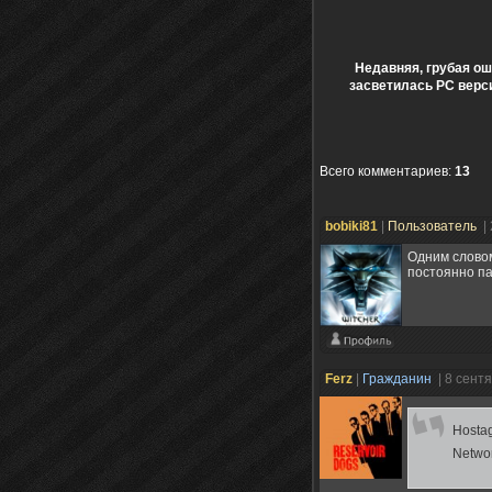
Недавняя, грубая ош
засветилась PC верс
Всего комментариев
:
13
bobiki81
|
Пользователь
|
Одним словом
постоянно па
Ferz
|
Гражданин
| 8 сент
Hostag
Networ