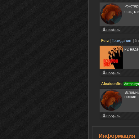
Рокстар
есть, ка
Ferz
|
Гражданин
| 5
ну, наде
Alexisonfire
Автор пу
Вспомни
всякие 
Информация