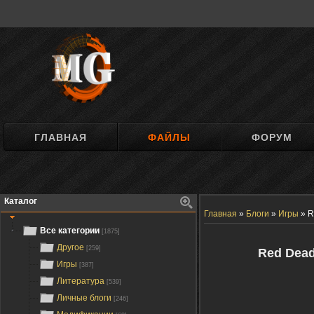
ГЛАВНАЯ
ФАЙЛЫ
ФОРУМ
Каталог
Главная
»
Блоги
»
Игры
»
R
Все категории
[1875]
Другое
[259]
Red Dead
Игры
[387]
Литература
[539]
Личные блоги
[246]