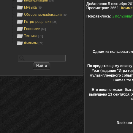
Модификации
[68]
Добавлено:
5 сентября 20
Музыка
Просмотров:
3662 |
Комме
[49]
Обзоры модификаций
[89]
Понравилось:
3
пользоват
Ретро-рецензии
[36]
Рецензии
[60]
Техника
[70]
Фильмы
[72]
Одним из пользовател
По предстоящему списку 
Year (издание "Игра го
мультиплеерного событи
Games for 
Это вполне может быт
выпущена 13 сентября. Х
Rockstar