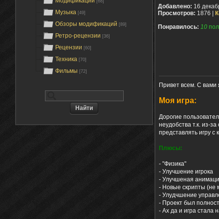
Модификации
[68]
Добавлено:
16 декаб
Музыка
Просмотров:
1876 |
К
[49]
Обзоры модификаций
[89]
Понравилось:
10
пол
Ретро-рецензии
[36]
Рецензии
[60]
Техника
[70]
Фильмы
[72]
Привет всем. С вами 
Моя игра:
Дорогие пользовател
неудобства т.к. из-з
представлять игру с 
Плюсы:
- "Физика"
- Улучшение игрока
- Улучшеная анимац
- Новые скрипты (не 
- Улудчшение управ
- Проект был полнос
- Ах да и игра стала