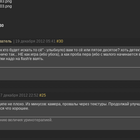
383.png
903.png
30
ватель
| 19 декабря 2012 05:41
#30
к кто будет искать то сё" - улыбнуло) вам то сё или пятое десятое? хоть дете
 ничо так... НЕ как игра (ибо убога), а как проба пера (ибо с малого начинается 
ки надо на flash'е ваять.
17 декабря 2012 22:52
#25
ипе не плохо. Из минусов: камера, провалы через текстуры. Продолжай улуч
ся что хорошее.
анию величия уринотерапией.