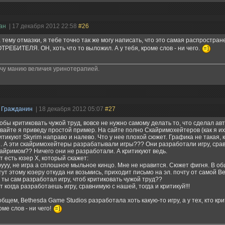
ран
| 17 декабря 2012 22:58
#26
 тему отмазки, я тебе точно так же могу написать, что это самая распростра
ТРЕБИТЕЛЯ. ОН, хоть что то выложил. А у тебя, кроме слов - ни чего.
чу манию величия уринотерапией.
|
Гражданин
| 18 декабря 2012 05:07
#27
обы критиковать чужой труд, вовсе не нужно самому делать то, что сделал авт
вайте я приведу простой пример. На сайте полно Скайримохейтеров (как я и
итикуют Skyrim направо и налево. Что у нее плохой сюжет. Графика не такая, 
. А эти скайримохейтеры разрабатывали игры??? Они разработали игру, сра
айримом?? Ничего они не разработали. А критикуют ведь.
т есть юзер X, который скажет:
фууу, не игра а сплошное мыльное кинцо. Мне не нравится. Сюжет фигня. В об
тут этому юзеру откуда ни возьмись, приходит письмо на эл. почту от самой Be
А ты сам разработал игру, чтоб критиковать чужой труд??
т когда разработаешь игру, сравнимую с нашей, тогда и критикуй!!!
общем, Bethesda Game Studios разработала хоть какую-то игру, а у тех, кто кри
оме слов - ни чего!