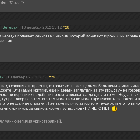
rder="0" alt=""/
|
Ветеран
| 18 декабря 2012 13:12
#28
 Беседка получает деньги за Скайрим, который покупают игроки. Они вправе 
орения.
ран
| 18 декабря 2012 16:51
#29
 надо сравнивать проекты, которые делаются целыми большими компаниями
джете. Эти самые критики, еще и деньги заплатили за эту игру. Я уж не говорю
леко не первый их подобный проект, а косяки всегда одни и те же. Неудачный
, тут разговор не о том, кто там может или не может критиковать. Человек пиш
л это неудачная отмазка. Я же заметил, что автор того труда хоть что то вы
стных критиков, за спиной, кроме пустых слов - НИ ЧЕГО НЕТ.
чу манию величия уринотерапией.