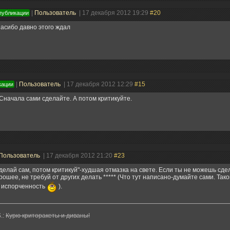
|
Пользователь
| 17 декабря 2012 19:29
#20
публикации
асибо давно этого ждал
|
Пользователь
| 17 декабря 2012 12:29
#15
кации
Сначала сами сделайте. А потом критикуйте.
Пользователь
| 17 декабря 2012 21:20
#23
делай сам, потом критикуй"-худшая отмазка на свете. Если ты не можешь сде
рошее, не требуй от других делать ***** (Что тут написано-думайте сами. Так
 испорченность
).
S.:
Курю криторакеты и диваны!