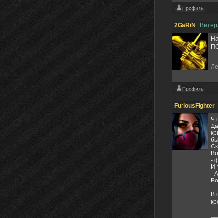
2GaRiN
|
Вете
На
ПО
Ле
FuriousFighter
Чт
Да
кр
бы
Ск
Во
- 
И 
- 
Во
В 
кр