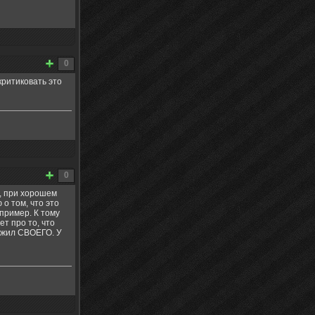
0
критиковать это
0
, при хорошем
 о том, что это
 пример. К тому
ет про то, что
ложил СВОЕГО. У