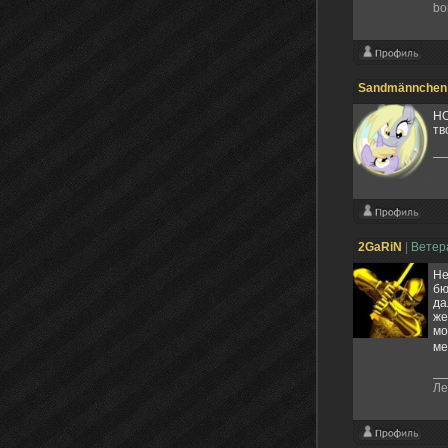
bo
Sandmännchen
НО
тв
2GaRiN
|
Вете
Не
бю
да
же
мо
ме
Ле