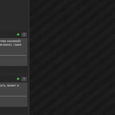
0
ктива нанимай)
великое). такие
0
шать, может и