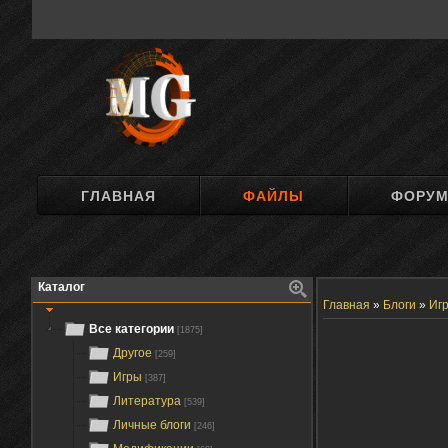
ГЛАВНАЯ
ФАЙЛЫ
ФОРУ
Каталог
Главная
»
Блоги
»
Иг
Все категории
[1875]
Другое
[259]
Игры
[387]
Литература
[539]
Личные блоги
[246]