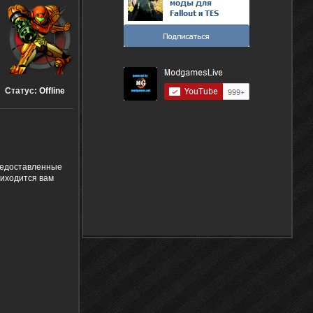
Статус:
Offline
предоставленные
риходится вам