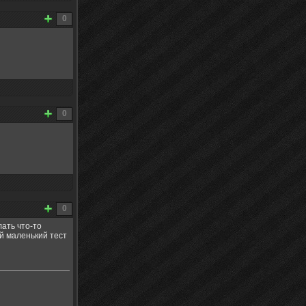
0
0
0
лать что-то
ой маленький тест