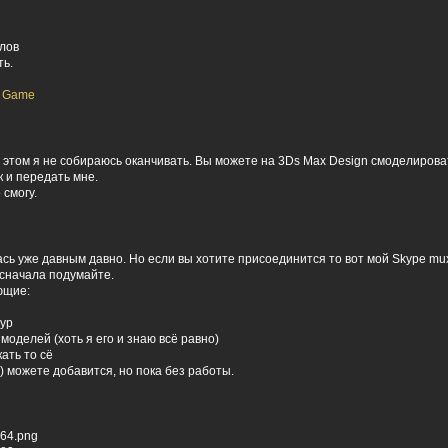
глов
ть.
:
Game
 этом я не собираюсь оканчивать. Вы можете на 3Ds Max Design смоделироват
 и передать мне.
 смогу.
сь уже давным давно. Но если вы хотите присоединится то вот мой Skype m
 сначала подумайте.
ющие:
тур
 моделей (хоть я его и знаю всё равно)
кать то сё
с) можете добавится, но пока без работы.
564.png