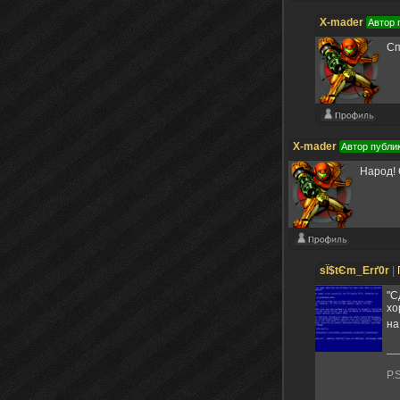
X-mader
Автор 
Сп
X-mader
Автор публи
Народ! 
sЇ$tЄm_Erґ0r
|
"С
хо
на
P.