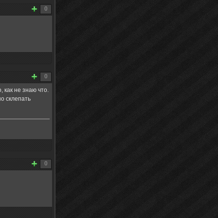
0
0
 как не знаю что.
но склепать
0