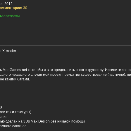
ря 2012
омментарии:
30
ьзователям
я X-mader.
ь ModGames.net хотел бы я вам представить свою сырую игру. Извините за 
а одного нещасного случая мой проект прекратил существование (частично), п
кое какими багами.
ия
мои как и текстуры)
ления
тью сделан на 3Ds Max Design без никакой помощи
 намного сложнее