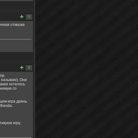
0
ненная отмазка
0
ор.
х называю). Они
какая хотелось
внимую со
щем игра дрянь.
thesda:
тикуею игру,