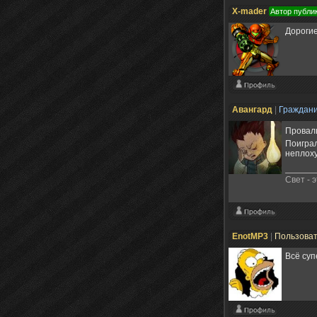
X-mader
Автор публи
Дорогие
Авангард
|
Граждан
Провалы
Поиграл
неплоху
Свет - 
EnotMP3
|
Пользова
Всё суп