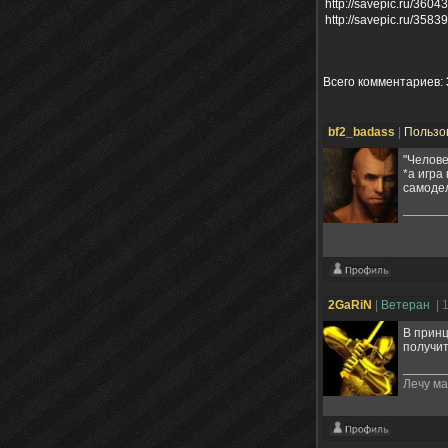
http://savepic.ru/3604
http://savepic.ru/3583
Всего комментариев
:
bf2_badass
|
Пользо
"Челове
*а игра
самодел
2GaRiN
|
Ветеран
| 
В принц
получит
Лечу м