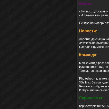
Минусы:
- Баг проход сквозь у
- И дальше вам реша
Ссылка на материал
Новости:
Дорогие друзья но на
Закачать на обменник
Сделаю с ним всё что
Команда:
Моя команда распала
Или пишите в ЛС, но
Требуются люди зна
Photoshop - для текс
3Ds Max Design - для
Человек кто будет ис
И Звуки (но не сейча
Скриншоты:
http://savepic.ru/3569