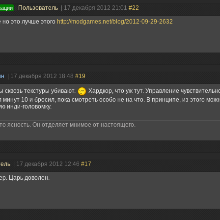
|
Пользователь
| 17 декабря 2012 21:01
#22
кации
 но это лучше этого
http://modgames.net/blog/2012-09-29-2632
ин
| 17 декабря 2012 18:48
#19
 сквозь текстуры убивают.
Хардкор, что уж тут. Управление чувствительно,
 минут 10 и бросил, пока смотреть особо не на что. В принципе, из этого мож
ю инди-головомку.
это ясность. Он отделяет мнимое от настоящего.
тель
| 17 декабря 2012 12:46
#17
ер. Царь доволен.