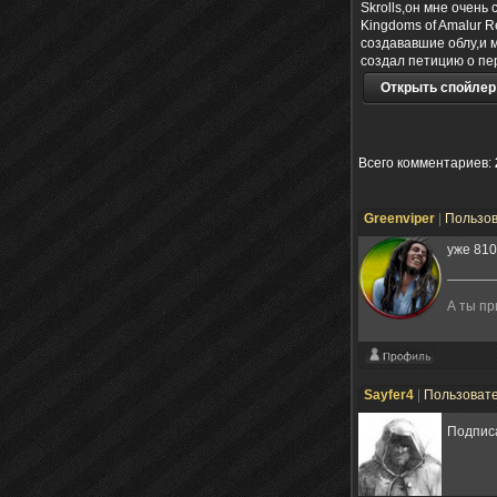
Skrolls,он мне очень
Kingdoms of Amalur R
создававшие облу,и 
создал петицию о пе
Открыть спойлер
Всего комментариев
:
Greenviper
|
Пользо
уже 81
А ты п
Sayfer4
|
Пользоват
Подпис