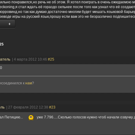
 сильно понравился,но речь не об этом. Я хотел поиграть в очень ожидаемою 
eckoning,я стал ждать её гораздо сильнее после того как узнал что её создаю
морровинд,но так как думаю достаточно многим будет мешать языковой барье
реводе игры на русский язык,прошу если вам это не безразлично подпишитес
25
ватель
| 4 марта 2012 10:46
#25
00
рисоединился к
нам
?
ель
| 27 февраля 2012 12:38
#23
ал Петицию...
уже 7.796.....Сколько голосов нужно чтоб начали озвучк