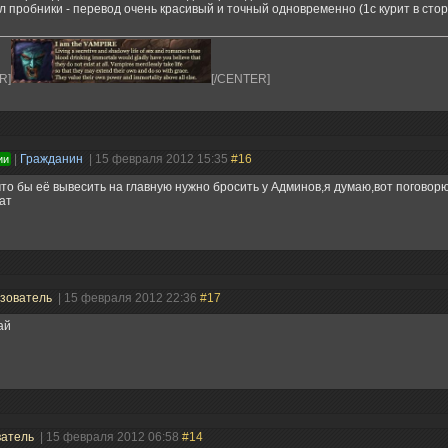
 пробники - перевод очень красивый и точный одновременно (1с курит в стор
R]
[/CENTER]
|
Гражданин
| 15 февраля 2012 15:35
#16
ии
то бы её вывесить на главную нужно бросить у Админов,я думаю,вот поговор
ат
зователь
| 15 февраля 2012 22:36
#17
ай
ватель
| 15 февраля 2012 06:58
#14