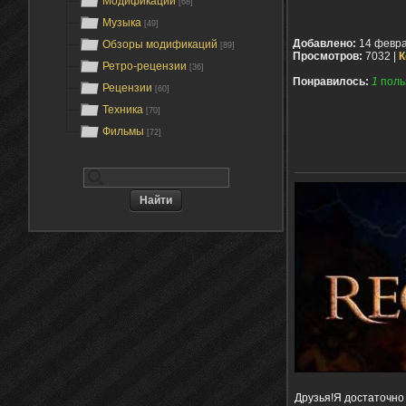
Модификации
[68]
Музыка
[49]
Добавлено:
14 февра
Обзоры модификаций
[89]
Просмотров:
7032 |
К
Ретро-рецензии
[36]
Понравилось:
1
поль
Рецензии
[60]
Техника
[70]
Фильмы
[72]
Друзья!Я достаточно 