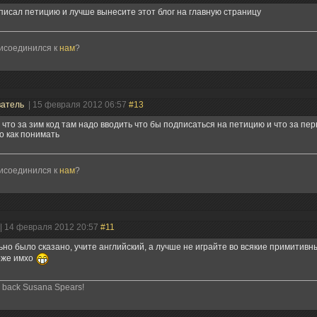
писал петицию и лучше вынесите этот блог на главную страницу
рисоединился к
нам
?
ватель
| 15 февраля 2012 06:57
#13
 что за зим код там надо вводить что бы подписаться на петицию и что за пер
о как понимать
рисоединился к
нам
?
| 14 февраля 2012 20:57
#11
но было сказано, учите английский, а лучше не играйте во всякие примитивн
оже имхо
to back Susana Spears!