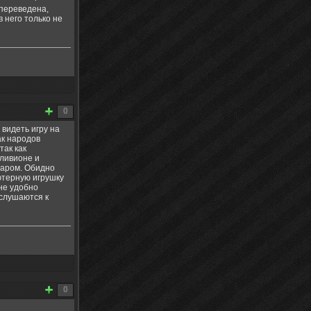
 переведена,
 него только не
0
видеть игру на
ак народов
так как
бливионе и
варом. Обидно
ютерную игрушку
 не удобно
ислушаются к
0