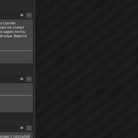
0
ы ссылка
оро не станут
их адрес почты
ий язык. Вместе
0
0
сьмо с просьбой