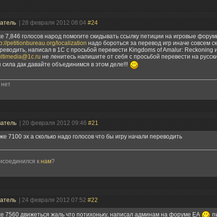
ватель
| 28 февраля 2012 08:04
#24
е 7,846 голосов народ помогите скидывать ссылку петиции на игровые форум
tp://petitionbureau.org/localization
надо бороться за перевод игр иначе совсем ск
реводить, написал в 1С с просьбой перевести Kingdoms of Amalur: Reckoning 
ltimedia@1c.ru
не ленитесь напишите от себя с просьбой перевести на русск
 сила дак давайте объединимся в этом деле!!!
 нет
ватель
| 20 февраля 2012 09:46
#21
уже 7100 эх а сколько надо голосов что бы игру начали переводить
рисоединился к
нам
?
ватель
| 24 февраля 2012 07:52
#22
е 7560 движеться жаль что потихоньку, написал админам на форуме EA
пи