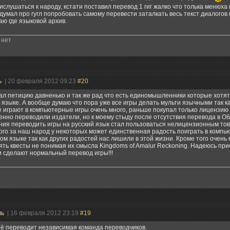
ислушаться к народу, кстати поставил перевод 1 гиг жалко что толька менюха
думал про гугл попробовать самому перевести заталкать весь текст диалогов в
аю где языковой архив.
 нет
ь
| 20 февраля 2012 09:23
#20
л петицию давненько и так же рад что есть единомышленники которые хотят 
 языке. А вообще думаю что пора уже все игры делать мульти язычными так к
 играют в компьютерные игры очень много, раньше покупал только лицензию 
енно переводили издатели, но к моему стыду после отсутствия перевода в О
ия переводить игры на русский язык стал пользоваться нелицензионным то
ого за наш народ у некоторых может единственная радость поиграть в компь
ом языке так как других радостей нас лишили в этой жизни. Кроме того очень
ть квесты не понимая их смысла Kingdoms of Amalur Reckoning. Надеюсь пр
 сделают нормальный перевод игры!!!
ль
| 16 февраля 2012 23:19
#19
её переводит независимая команда переводчиков.