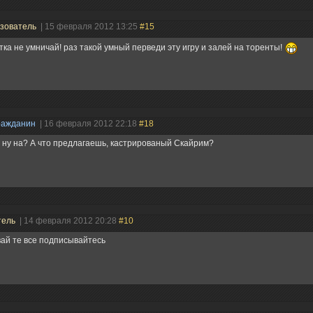
зователь
| 15 февраля 2012 13:25
#15
тка не умничай! раз такой умный перведи эту игру и залей на торенты!
ражданин
| 16 февраля 2012 22:18
#18
 ну на? А что предлагаешь, кастрированый Скайрим?
тель
| 14 февраля 2012 20:28
#10
вай те все подписывайтесь