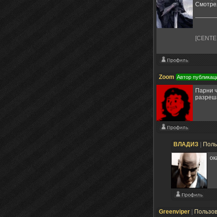
Смотрел
[CENTE
Zoom
Автор публикац
Парни ч
разреш
ВЛАДИЗ
|
Поль
ок
Greenviper
|
Пользо