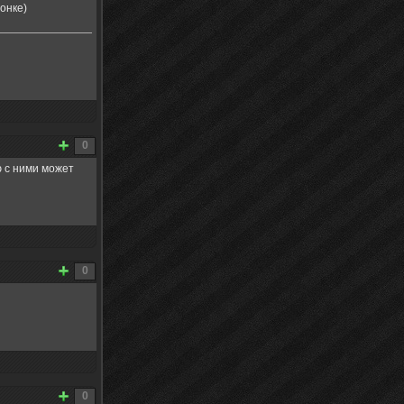
онке)
0
ю с ними может
0
0