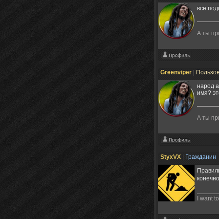
все под
А ты п
Greenviper
|
Пользо
народ а
имя? эт
А ты п
StyxVX
|
Гражданин
Правиль
конечн
I want 