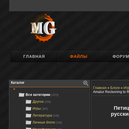
ГЛАВНАЯ
ФАЙЛЫ
ФОРУ
Каталог
Главная
»
Блоги
»
Иг
Amalur Reckoning to R
Все категории
[1875]
Другое
[259]
Петиц
Игры
[387]
русски
Литература
[539]
Личные блоги
[246]