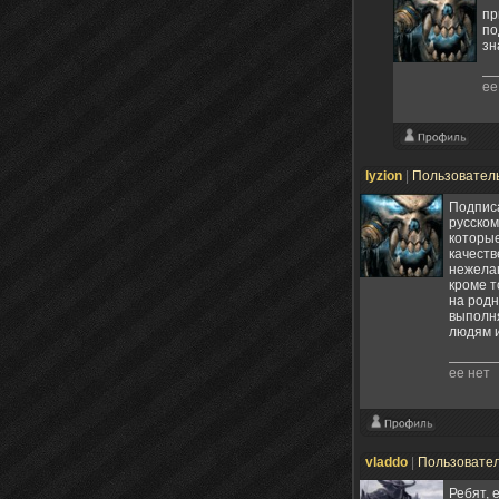
пр
по
зн
ее
lyzion
|
Пользовател
Подписа
русском
которые
качеств
нежелан
кроме т
на родн
выполня
людям и
ее нет
vladdo
|
Пользовате
Ребят, 