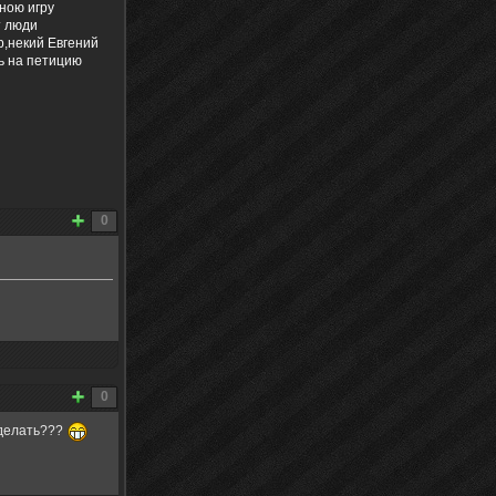
мною игру
т люди
р,некий Евгений
ь на петицию
0
0
у делать???