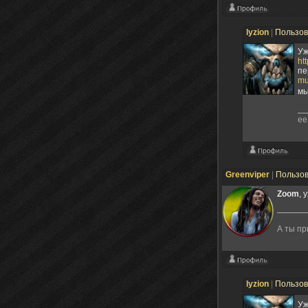
lyzion
|
Пользо
Уж
ht
пе
mu
мы
ее
Greenviper
|
Пользо
Zoom
, 
А ты п
lyzion
|
Пользо
Уж