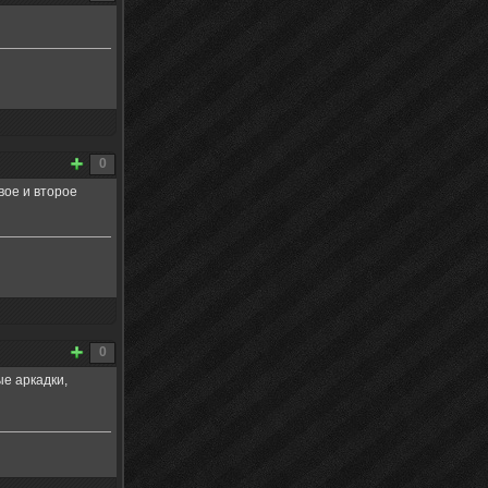
0
вое и второе
0
ые аркадки,