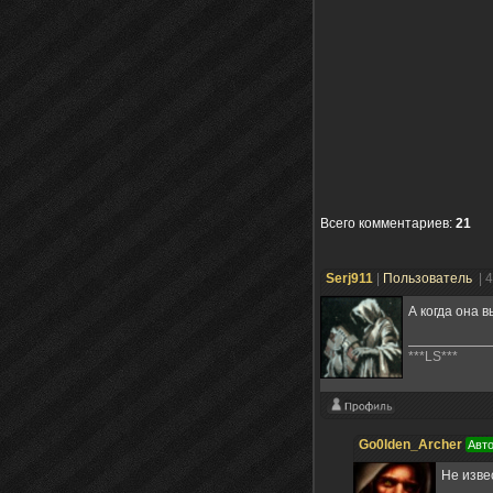
Всего комментариев
:
21
Serj911
|
Пользователь
| 
А когда она 
***LS***
Go0lden_Archer
Авто
Не изве