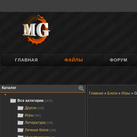
ГЛАВНАЯ
ФАЙЛЫ
ФОРУМ
Каталог
Главная
»
Блоги
»
Игры
»
G
Все категории
[1875]
Другое
[259]
Игры
[387]
Литература
[539]
Личные блоги
[246]