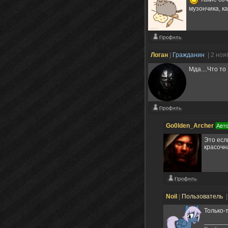
музончика, к
Логан
|
Гражданин
| 2 ноя
Мда....Что то
Go0lden_Archer
Авто
Это есл
красочн
Noil
|
Пользователь
|
Только-