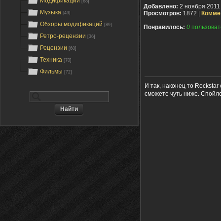
Модификации
[68]
Добавлено:
2 ноября 2011
Музыка
Просмотров:
1872 |
Комме
[49]
Обзоры модификаций
[89]
Понравилось:
0
пользоват
Ретро-рецензии
[36]
Рецензии
[60]
Техника
[70]
Фильмы
[72]
И так, наконец то Rocksta
сможете чуть ниже. Спойле