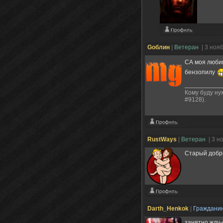
Gоблин
|
Ветеран
| 3 ноя
СА моя любим
бензопилу
Кому буду ну
#9128).
RustWays
|
Ветеран
| 3 н
Старый добры
Darth_Henkok
|
Граждани
занятно,жду-