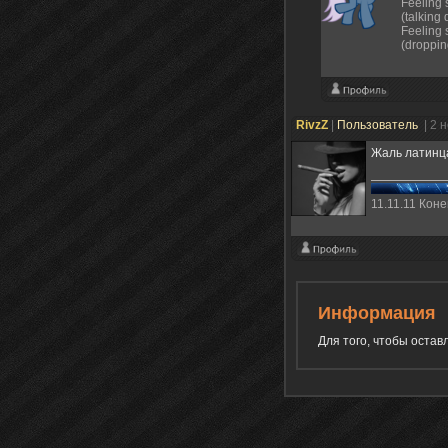
Feeling s
(talking
Feeling 
(droppin
RivzZ
|
Пользователь
| 2 
Жаль латинца
11.11.11 Кон
Информация
Для того, чтобы оста