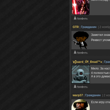
GTR
|
Гражданин
| 2 нояб
Заметил зна
Реквест упом
๖ۣۜĢuard_Ởf_Ðead™♠
|
Гра
Мило. За нас
4 полностью н
А в это дума
warp37
|
Гражданин
| 2 н
Если игру от