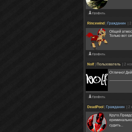
Rincewind
|
Гражданин
| 
Общей атмосф
Только вот с
Nolf
|
Пользователь
| 2 н
Отлично! Дей
DeadPool
|
Гражданин
| 2
Круто.Правдо
ериминально
судить...