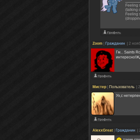
Feeling s
(talking
Feeling 
(droppin
Zoom
|
Гражданин
| 2 ноя
Гм... Saints 
интересно!Ж
Мистер
|
Пользователь
| 
Ух,с нетерпе
AlexxGreat
|
Гражданин
|
такие соч