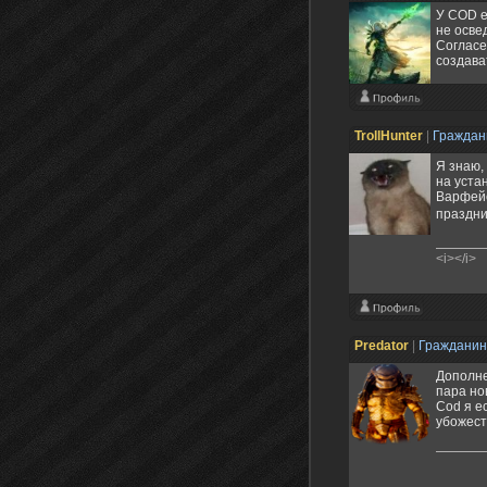
У COD е
не освед
Согласе
создават
TrollHunter
|
Гражда
Я знаю,
на уста
Варфейс
праздни
<i></i>
Predator
|
Граждани
Дополне
пара но
Cod я е
убожест