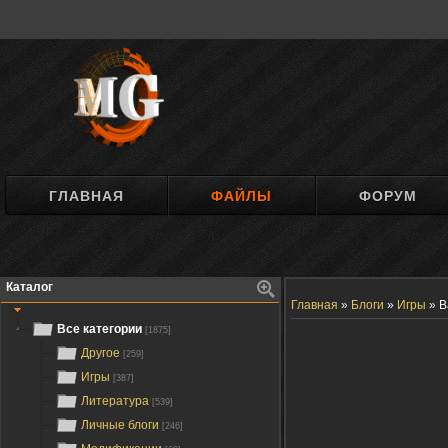
ГЛАВНАЯ
ФАЙЛЫ
ФОРУМ
Каталог
Главная
»
Блоги
»
Игры
»
B
Все категории
[1875]
Другое
[259]
Игры
[387]
Литература
[539]
Личные блоги
[246]