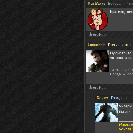
RustWays
|
Ветеран
| 7 и
Красиво, нич
Lodochnik
|
Пользователь
Ну смотрите
читерства н
"И стараясь ж
Вроде бы пос
Rayter
|
Гражданин
|
Читеры 
быстрее
Настоя
хочет 