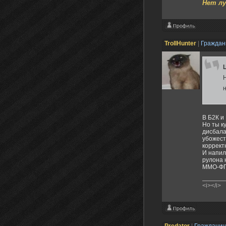
Нет лу
TrollHunter
|
Гражда
В Б2К и 
Но ты к
дисбала
убожест
коррект
И напил
рулона 
ММО-ФП
<i></i>