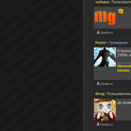
чубакка
|
Пользоват
Rayter
|
Гражданин
|
В принц
1500р, 
Настоя
хочет 
iDrug
|
Пользовател
До уров