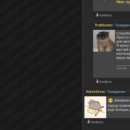
Нет лу
TrollHunter
|
Гражда
Спасибо
Просто 
для мен
Я купил
матчей 
неплоха
ваша хв
<i></i>
AlexxGreat
|
Гражданин
|
Шикарный 
народ сравни
ещё больше д