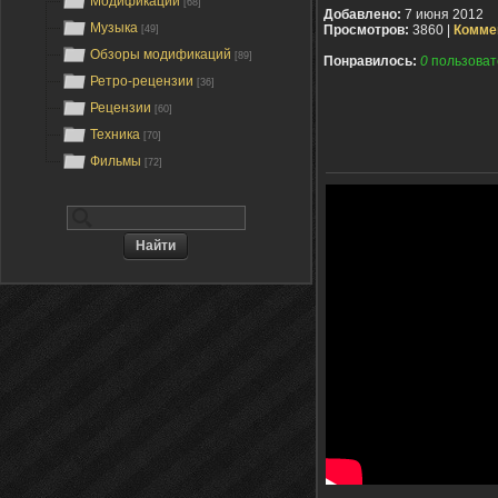
Модификации
[68]
Добавлено:
7 июня 2012
Музыка
Просмотров:
3860 |
Комме
[49]
Обзоры модификаций
[89]
Понравилось:
0
пользоват
Ретро-рецензии
[36]
Рецензии
[60]
Техника
[70]
Фильмы
[72]