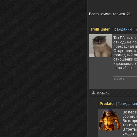
Всего комментариев
:
21
TrollHunter
|
Гражданин
| 
Так ЕА пытаю
отнюдь не по
прекрасная г
Отсутствие к
громадный ми
отношении кр
идеального 3
первый раз.
<i></i>
Predator
|
Граждани
Во первы
убогого
Во втор
так как 
В треть
уходить