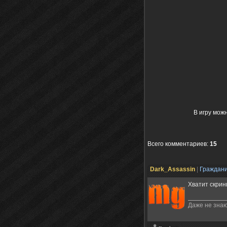
В игру можн
Всего комментариев
:
15
Dark_Assassin
|
Граждан
Хватит скрин
Даже не знаю