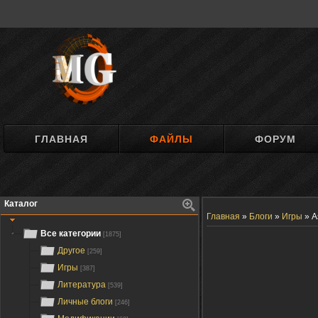
ГЛАВНАЯ
ФАЙЛЫ
ФОРУМ
Каталог
Главная
»
Блоги
»
Игры
»
A
Все категории
[1875]
Другое
[259]
Игры
[387]
Литература
[539]
Личные блоги
[246]