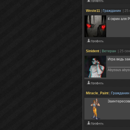
Weste11
|
Гражданин
| 25
4 скрин аля 
Sinident
|
Ветеран
| 25 се
Игра ведь за
Abyssus abys
Miracle_Paint
|
Граждани
Заинтересов