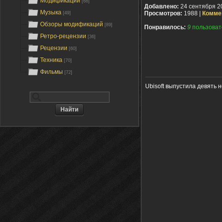
Модификации
[68]
Добавлено:
24 сентября 2
Музыка
Просмотров:
1988 |
Комме
[49]
Обзоры модификаций
[89]
Понравилось:
9
пользоват
Ретро-рецензии
[36]
Рецензии
[60]
Техника
[70]
Фильмы
[72]
Ubisoft выпустила девять 