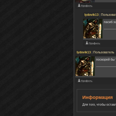
lydovik13
|
Пользова
пасиб з
lydovik13
|
Пользователь
поскорей бы
Информация
Для того, чтобы оста