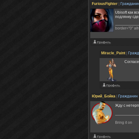
FuriousFighter
|
Граждани
Ubisoft как 
подлянку сде
border="0" alt=
Miracle_Paint
|
Граж
Согласе
Юрий_Бойка
|
Гражданин
Жду с нетерп
Bring it on