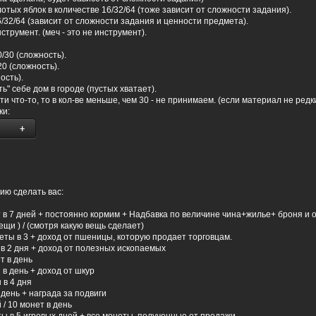
отых яблок в количестве 16/32/64 (тоже зависит от сложности задания).
/32/64 (зависит от сложности задания и ценности предмета).
трумент. (меч - это не инструмент).
0/30 (сложность).
20 (сложность).
ость).
ь" себе дом в городе (пустых хватает).
и что-то, то в кол-ве меньше, чем 30 - не принимаем. (если материал не редки
ки:
ю сделать вас:
т в 7 дней + постоянно кормим + Надбавка по величине чина+жилье+ броня и 
ещи ) / (смотря какую вещь сделает)
неты в 3 + доход от пшеницы, которую продает торговцам.
 в 2 дня + доход от полезных ископаемых
т в день
 в день + доход от шкур
 в 4 дня
 день + награда за подвиги
 / 10 монет в день