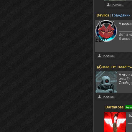
Devilos
|
Гражданин
А верси
Вот и н
В доме 
๖ۣۜĢuard_Ởf_Ðead™♠
А что н
окна?)
Свободн
DarthKozel
Авт
Пр