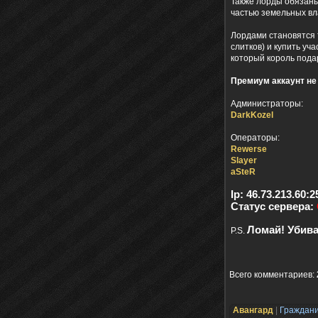
Также лорды обязаны
частью земельных вл
Лордами становятся т
слитков) и купить уч
который король пода
Премиум аккаунт не
Администраторы:
DarkKozel
Операторы:
Rewerse
Slаyer
aSteR
Ip: 46.73.213.60
Статус сервера:
Ломай! Убива
P.S.
Всего комментариев
:
Авангард
|
Граждан