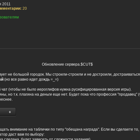
я 2011
мментарии:
20
зователям
Обновление сервера.$CUT$
ует не большой городок. Мы строили-строили и не достроили, достраиваться 
ый
(но все равно идет дождь =_=)
й чат (чтобы не было иероглифов нужна русифицированная версия игры).
ины, но т.к. плагина на деньги еще нет. Будет пока что профессия "продавец" (
реснее.
щать внимание на таблички по типу "обещана награда". Если вы сделаете то, 
тор даст вам по выбору:
на сделана, будет зависеть от сложности задания)