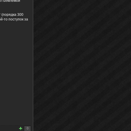
еотъемлемой
г (порядка 300
ой-то поступок за
0