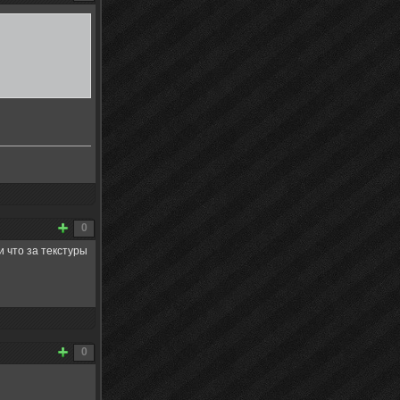
0
и что за текстуры
0