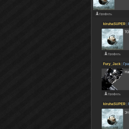
kiruhaSUPER
|
ТО
Fury_Jack
|
Гр
На
kiruhaSUPER
|
Эт