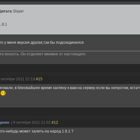
Цитата
Slаyer
1.8.1
то у меня версия другая,так бы подсоединился.
это ясность. Он отделяет мнимое от настоящего.
9 октября 2011 22:19
#15
говали, в близжайшее время загляну к вам на сервер если вы непротив, кстат
данин
| 9 октября 2011 21:02
#12
кто-нибудь может залить на народ 1.8.1 ?