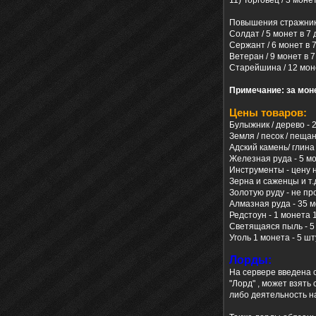
11) Торговец / 3 мон
Повышения стражник
Солдат / 5 монет в 7
Сержант / 6 монет в 
Ветеран / 9 монет в 
Старейшина / 12 мон
Примечание: за мон
Цены товаров:
Булыжник / дерево - 
Земля / песок / пещан
Адский камень/ глина 
Железная руда - 5 мо
Инструменты - цену н
Зерна и саженцы и т.
Золотую руду - не п
Алмазная руда - 35 
Редстоун - 1 монета 
Светящаяся пыль - 5
Уголь 1 монета - 5 шт
Лорды:
На сервере введена 
"Лорд" , может взять
либо деятельность н