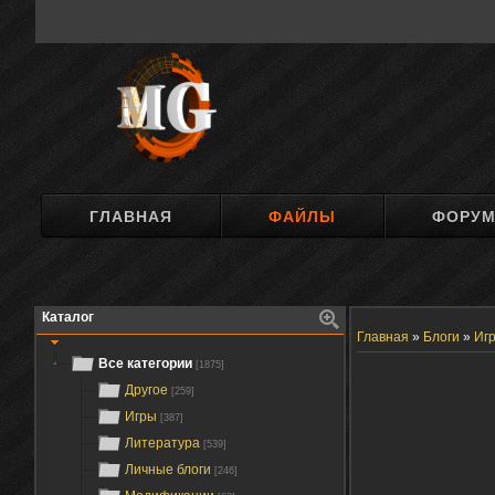
ГЛАВНАЯ
ФАЙЛЫ
ФОРУ
Каталог
Главная
»
Блоги
»
Иг
Все категории
[1875]
Другое
[259]
Игры
[387]
Литература
[539]
Личные блоги
[246]