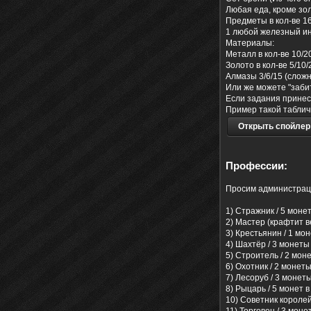
Любая еда, кроме зол
Предметы в кол-ве 16
1 любой железный инс
Материалы:
Металл в кол-ве 10/2
Золото в кол-ве 5/10/
Алмазы 3/6/15 (сложн
Или же можете "забит
Если задания принест
Пример такой таблич
Открыть спойлер
Профессии:
Просим администраци
1) Стражник / 5 моне
2) Мастер (крафтит в
3) Крестьянин / 1 мо
4) Шахтёр / 3 монеты
5) Строитель / 2 моне
6) Охотник / 2 монеты
7) Лесоруб / 3 монеты
8) Рыцарь / 5 монет в
10) Советник королей