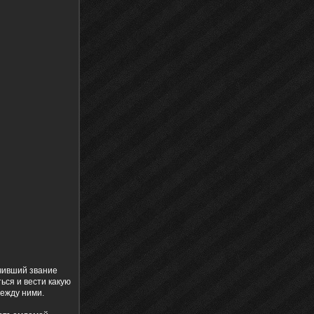
учивший звание
ься и вести какую
между ними.