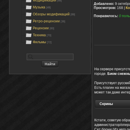
Модификации
[68]
Добавлено:
9 октябр
Музыка
Просмотров:
168 |
Ко
[49]
Обзоры модификаций
[89]
Понравилось:
0
поль
Ретро-рецензии
[36]
Рецензии
[60]
Техника
[70]
Фильмы
[72]
На сервере присутств
городе.
Биом снежн
Присутствует русски
Есть плагин на магаз
может так даже инте
Скрины
Кстати, советую обра
администратор/опера
Сет брони (Из чего о