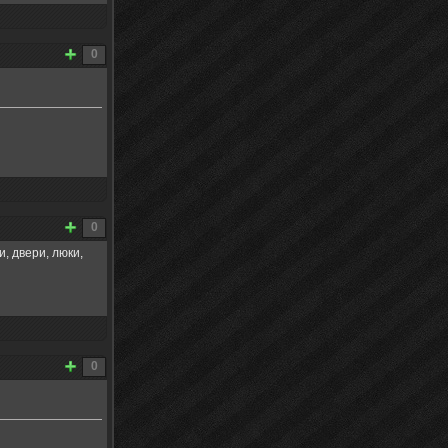
0
0
и, двери, люки,
0