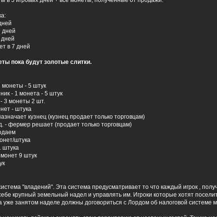
еты в 5 игровых дней + все монеты, полученные от продажи.
а:
 дней
7 дней
7 дней
ет в 7 дней
еты пока будут золотые слитки.
2 монеты - 5 штук
ник - 1 монета - 5 штук
- 3 монеты 2 шт.
нет - штука
азначает кузнец (кузнец продает только торговцам)
д. - фермер решает (продает только торговцам)
родаем
монет/штука
1 штука
 монет 9 штук
ук
система "владений". Эта система предусматривает то что каждый игрок , пол
 себе крупный земельный надел и управлять им. Игроки которые хотят поселит
а уже занятом наделе должны договориться с Лордом об налоговой системе 