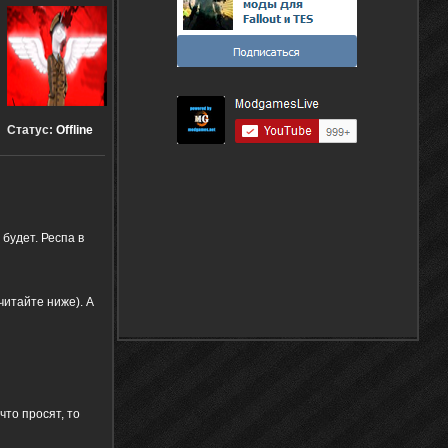
Статус:
Offline
будет. Респа в
читайте ниже). А
что просят, то