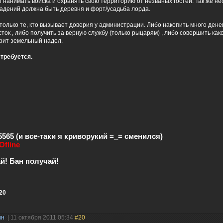
 нанимать войска и охранять свою территорию от незваных гостей. Так же н
адений должна быть деревня и форт/усадьба лорда.
олько те, кто вызывает доверия у администрации. Либо накопить много дене
асток , либо получить за верную службу (только рыцарям) , либо совершить как
рит земельный надел.
 требуется.
:25565 (и все-таки я криворукий =_= сменился)
Ofline
й! Бан получай!
20
ин
| 11 октября 2011 05:34
#20