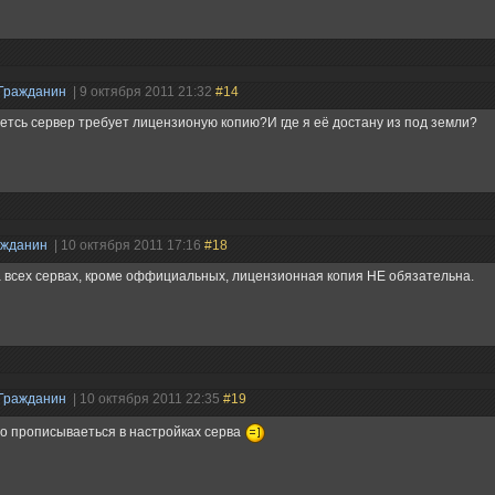
Гражданин
| 9 октября 2011 21:32
#14
етсь сервер требует лицензионую копию?И где я её достану из под земли?
ажданин
| 10 октября 2011 17:16
#18
 всех сервах, кроме оффициальных, лицензионная копия НЕ обязательна.
Гражданин
| 10 октября 2011 22:35
#19
о прописываеться в настройках серва