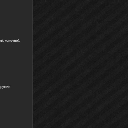
й, конечно).
оружие.