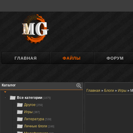
ГЛАВНАЯ
ФАЙЛЫ
ФОРУМ
Каталог
Главная
»
Блоги
»
Игры
»
М
Все категории
[1875]
Другое
[259]
Игры
[387]
Литература
[539]
Личные блоги
[246]