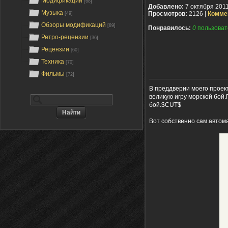
Модификации
[68]
Добавлено:
7 октября 201
Музыка
Просмотров:
2126 |
Комме
[49]
Обзоры модификаций
[89]
Понравилось:
0
пользоват
Ретро-рецензии
[36]
Рецензии
[60]
Техника
[70]
Фильмы
[72]
В преддверии моего проект
великую игру морской бой.
бой.$CUT$
Вот собственно сам автома