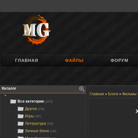
ГЛАВНАЯ
ФАЙЛЫ
ФОРУМ
Каталог
Главная
»
Блоги
»
Фильмы
Все категории
[1875]
Другое
[259]
Игры
[387]
Литература
[539]
Личные блоги
[246]