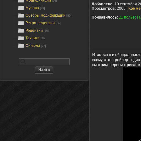
Модификации
[68]
Добавлено:
19 сентября 2
Музыка
Просмотров:
2065 |
Комме
[49]
Обзоры модификаций
[89]
Понравилось:
11
пользова
Ретро-рецензии
[36]
Рецензии
[60]
Техника
[70]
Фильмы
[72]
Итак, как я и обещал, вы
всему, этот трейлер - оди
смотрим, пересматриваем 