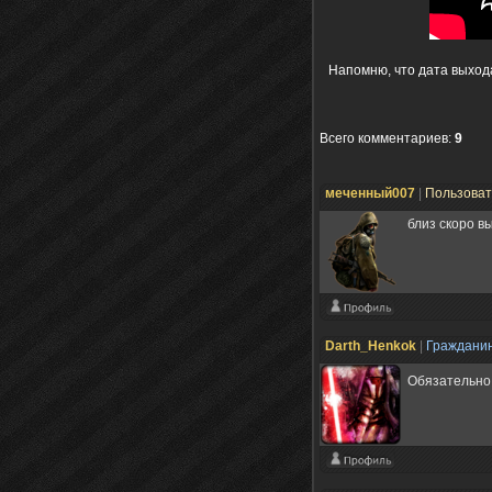
Напомню, что дата выход
Всего комментариев
:
9
меченный007
|
Пользова
близ скоро в
Darth_Henkok
|
Граждани
Обязательно 