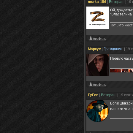
murka-156
|
Ветеран
| 19
Ой, дождатьс
"Властелина 
Тот , кто же
Маркус
|
Гражданин
| 19 
Первую часть
FyFen
|
Ветеран
| 19 сент
Боги! Шикарно
гопники что 