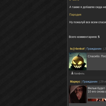
А также я добавлю сюда н
Пародия
Ну пожалуй все всем спаси
Всего комментариев
:
5
Is@4enkof
|
Гражданин
| 
Спасибо. По
Маркус
|
Гражданин
| 29 
Фильм будет 
10 его снова