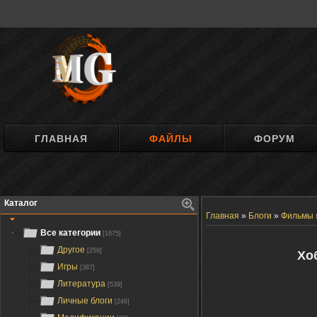
ГЛАВНАЯ
ФАЙЛЫ
ФОРУМ
Каталог
Главная
»
Блоги
»
Фильмы
Все категории
[1875]
Другое
[259]
Хо
Игры
[387]
Литература
[539]
Личные блоги
[246]