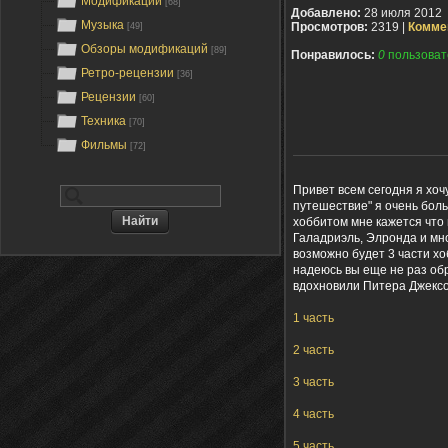
Модификации
[68]
Добавлено:
28 июля 2012
Музыка
Просмотров:
2319 |
Комме
[49]
Обзоры модификаций
[89]
Понравилось:
0
пользоват
Ретро-рецензии
[36]
Рецензии
[60]
Техника
[70]
Фильмы
[72]
Привет всем сегодня я хо
путешествие" я очень бол
хоббитом мне кажется что
Галадриэль, Элронда и мно
возможно будет 3 части хо
надеюсь вы еще не раз обр
вдохновили Питера Джексо
1 часть
2 часть
3 часть
4 часть
5 часть