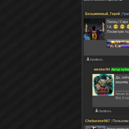
Безымянный_Герой
|
Гра
Пипец ! Скро
т.д.
Посмотрю тол
wesker94
Автор публ
Да, сей
вашему
Never to 
But, it c
Cheburator987
|
Пользова