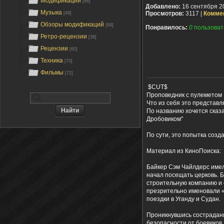
Модификации
[68]
Добавлено:
16 сентября 2
Музыка
Просмотров:
3117 |
Комме
[49]
Обзоры модификаций
[89]
Понравилось:
0
пользоват
Ретро-рецензии
[36]
Рецензии
[60]
Техника
[70]
Фильмы
[72]
$CUT$
Проповедник с пулеметом
Что из себя это представл
По названию хочется сказа
Дробовиком"
По сути, это попытка созд
Материал из КиноПоиска:
Байкер Сэм Чайлдерс имел
начал посещать церковь. 
строительную компанию и с
презрительно именовали 
поездки в Уганду и Судан.
Проникнувшись сострадание
безопасности от боевиков