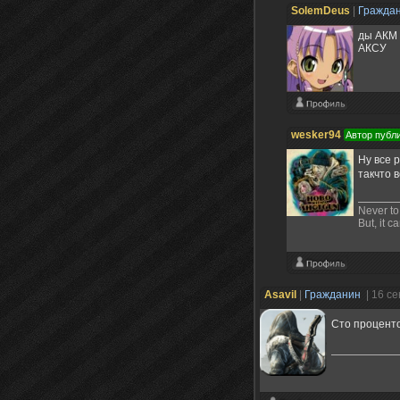
SolemDeus
|
Гражда
ды АКМ 
АКСУ
wesker94
Автор публ
Ну все 
такчто 
Never to 
But, it c
Asavil
|
Гражданин
| 16 с
Сто процент