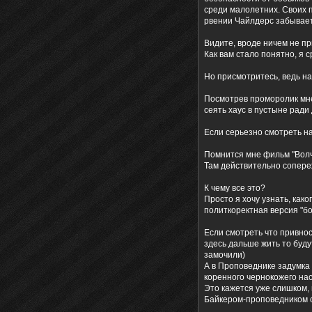
среди малолетних. Своих п
рвении Чайлдерс забывает
Видите, вроде ничем не п
Как вам стало понятно, я 
Но присмотритесь, ведь н
Посмотрев проморолик мне
сеять хаус в пустыне ради
Если серьезно смотреть на
Помнится мне фильм "Волч
Там действительно сопере
К чему все это?
Просто я хочу узнать, как
политкоректная версия "бо
Если смотреть что привнос
здесь дальше жить то буду
замочили)
А в Проповеднике задумка 
коренного чернокожего нас
Это кажется уже слишком,
Байкером-проповедником с