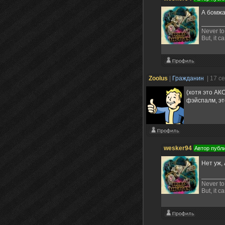
А бомжа
Never to 
But, it c
Zoolus
|
Гражданин
| 17 с
(хотя это АК
фэйспалм, эт
wesker94
Автор публ
Нет уж,
Never to 
But, it c