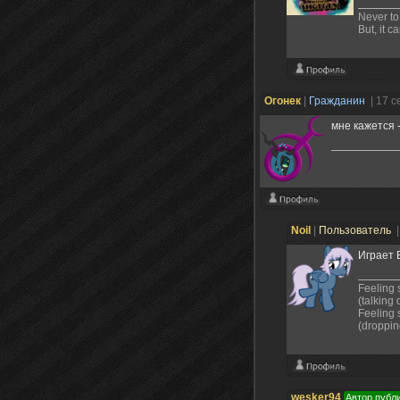
Never to 
But, it c
Огонек
|
Гражданин
| 17 
мне кажется 
Noil
|
Пользователь
|
Играет 
Feeling s
(talking
Feeling 
(droppin
wesker94
Автор публ