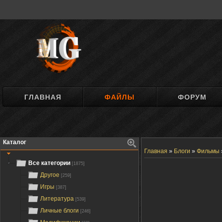
ГЛАВНАЯ
ФАЙЛЫ
ФОРУМ
Каталог
Главная
»
Блоги
»
Фильмы
Все категории
[1875]
Другое
[259]
Игры
[387]
Литература
[539]
Личные блоги
[246]