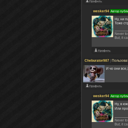
wesker94
Автор публ
Ну, ни 
Тоже ст
Never to 
But, it c
Cheburator987
|
Пользова
И чо они все
wesker94
Автор публ
Ну, в ю
Или про
Never to 
But, it c