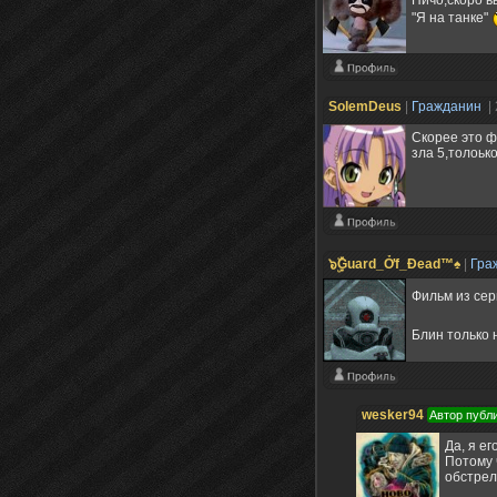
Ничо,скоро в
"Я на танке"
SolemDeus
|
Гражданин
|
Скорее это ф
зла 5,толоьк
๖ۣۜĢuard_Ởf_Ðead™♠
|
Гра
Фильм из сер
Блин только н
wesker94
Автор публ
Да, я е
Потому 
обстрел