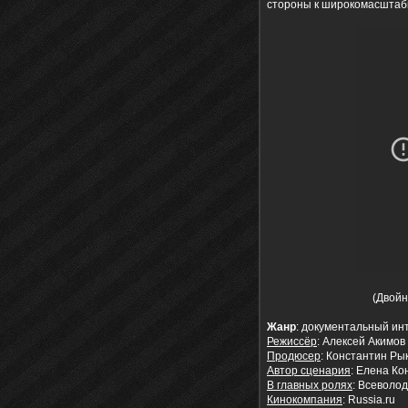
стороны к широкомасштабн
(Двойн
Жанр
: документальный и
Режиссёр
: Алексей Акимов
Продюсер
: Константин Ры
Автор сценария
: Елена Ко
В главных ролях
: Всеволод
Кинокомпания
: Russia.ru