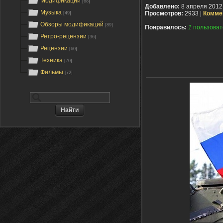
Модификации
[68]
Добавлено:
8 апреля 2012
Музыка
Просмотров:
2933 |
Комме
[49]
Обзоры модификаций
[89]
Понравилось:
1
пользоват
Ретро-рецензии
[36]
Рецензии
[60]
Техника
[70]
Фильмы
[72]