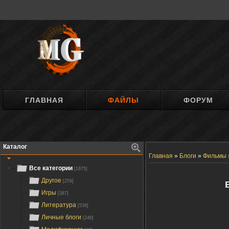
ГЛАВНАЯ
ФАЙЛЫ
ФОРУМ
Каталог
Главная
»
Блоги
»
Фильмы
Все категории
[1875]
Другое
[259]
Игры
[387]
Литература
[539]
Личные блоги
[246]