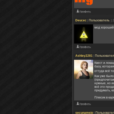
Deucec
|
Пользователь
| 
мод хороший,
Ashley2281
|
Пользовате
Квест и лока
базу, котора
оттуда всё т
Как уже было
(предпочитаю
нужные, но и
всё это прода
придумать, ка
Плюсик в кар
secunamejo
|
Пользовате