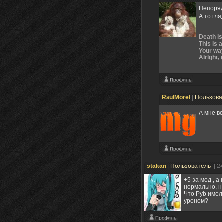
Непоряд
А то гл
Death is
This is 
Your way
Alright, 
RaulMorel
|
Пользов
А мне в
stakan
|
Пользователь
| 2
+5 за мод , а
нормально, н
Что Pyb имел
уроном?