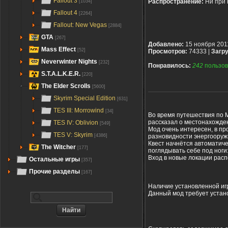
Fallout 3
Распространение:
Ни при 
[1034]
Fallout 4
[2264]
Fallout: New Vegas
[2884]
GTA
[267]
Добавлено:
15 ноября 201
Mass Effect
[52]
Просмотров:
74333 |
Загру
Neverwinter Nights
[232]
Понравилось:
242
пользов
S.T.A.L.K.E.R.
[220]
The Elder Scrolls
[5600]
Skyrim Special Edition
[631]
TES III: Morrowind
[34]
Во время путешествия по 
рассказал о местонахожден
TES IV: Oblivion
[549]
Мод очень интересен, в пр
TES V: Skyrim
разновидности энергооружи
[4386]
Квест начнётся автоматиче
The Witcher
[177]
поглядывать себе под ноги:
Вход в новые локации расп
Остальные игры
[357]
Прочие разделы
[167]
Наличие установленной игр
Данный мод требует уста