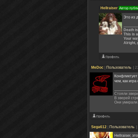
Hellraiser
Автор публ
Это из 
Death is
This is 
Your way
Alright, 
MeDoc
|
Пользователь
| 2
Конфликтует 
чем, как игра
Стояли звери
В зверей стр
Они умирали
Sega612
|
Пользователь
|
Hellraiser, эт