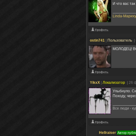
И что вас так
Linda-Мариху
ostin741
|
Пользователь
|
МОЛОДЕЦ! В
YikxX
|
Локализатор
| 26 
Улыбнуло. Си
Походу, чере
Все люди - к
Hellraiser
Автор публ