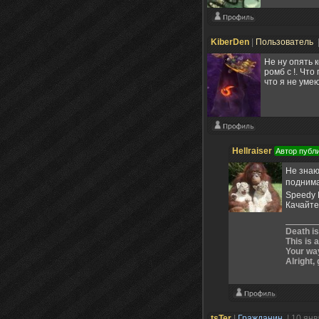
KiberDen
|
Пользователь
Не ну опять 
ромб с !. Что
что я не уме
Hellraiser
Автор публ
Не знаю
подним
Speedy 
Качайт
Death is
This is 
Your way
Alright, 
tsTer
|
Гражданин
| 10 ян