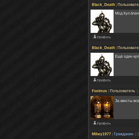
Black_Death
|
Пользоват
Мод Кул.благ
Black_Death
|
Пользоват
Ещё один кул
Foximus
|
Пользователь
|
За квесты вс
Mihey1977
|
Гражданин
| 