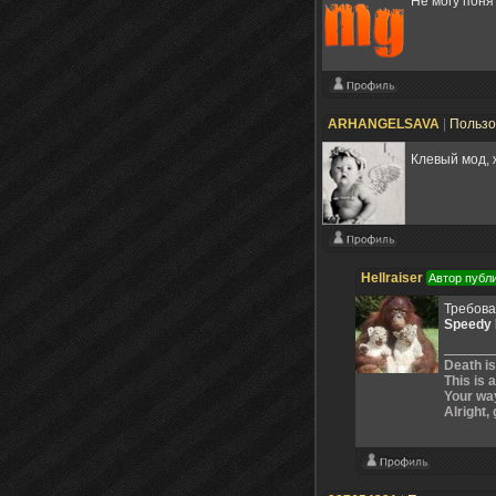
Не могу поня
ARHANGELSAVA
|
Пользо
Клевый мод, 
Hellraiser
Автор публ
Требова
Speedy 
Death is
This is 
Your way
Alright, 