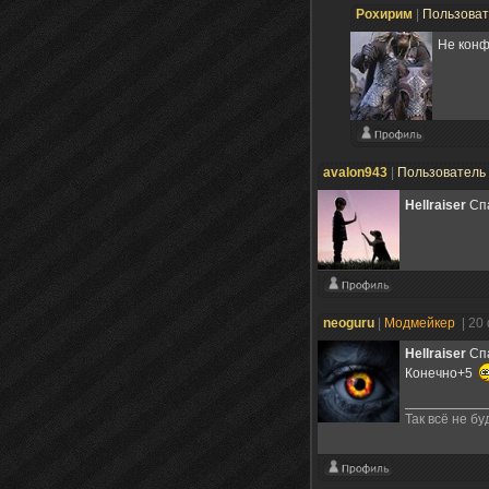
Рохирим
|
Пользова
Не конф
avalon943
|
Пользователь
Hellraiser
Спа
neoguru
|
Модмейкер
| 20
Hellraiser
Спа
Конечно+5
Так всё не бу