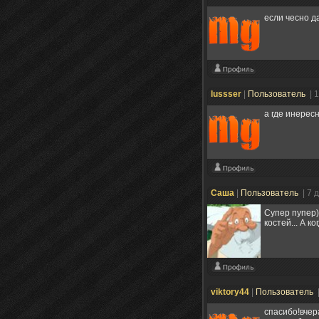
если чесно д
lussser
|
Пользователь
| 
а где инерес
Cаша
|
Пользователь
| 7 
Супер пупер)
костей... А к
viktory44
|
Пользователь
спасибо!вчер