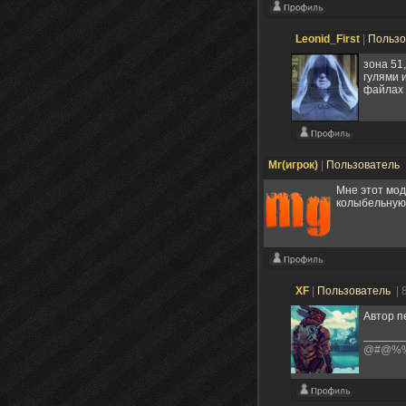
Leonid_First
|
Пользо
зона 51
гулями 
файлах м
Mr(игрок)
|
Пользователь
Мне этот мод
колыбельную... 
XF
|
Пользователь
| 
Автор п
@#@%