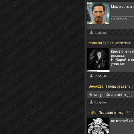
Мод жесть и 
Sezamdiv
dubik007
|
Пользователь
|
Квест очень 
респект.
Набирайте по
уровнях.
Seva123
|
Пользователь
|
Не могу найти ключ от две
stils
|
Пользователь
| 22 
не плохой мо