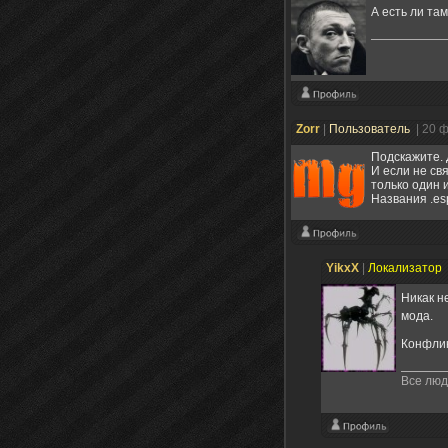
А есть ли та
Zorr
|
Пользователь
| 20 
Подскажите.
И если не св
только один 
Названия .es
YikxX
|
Локализатор
Никак н
мода.
Конфлик
Все люд