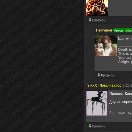
Hellraiser
Автор публ
Шапку ч
Death is
This is 
Your way
Alright, 
YikxX
|
Локализатор
| 22 
Прошел. Конф
Других, впроч
Все люди - к