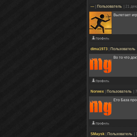
---
|
Пользователь
| 21 де
Вылетает игр
dima1973
|
Пользователь
Во то что до
Norwex
|
Пользователь
| 
Ето База про
SMaysk
|
Пользователь
| 