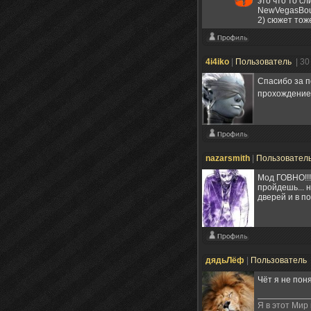
это что то с
NewVegasBoun
2) сюжет тож
4i4iko
|
Пользователь
| 30
Спасибо за п
прохождение
nazarsmith
|
Пользовател
Мод ГОВНО!!!
пройдешь... н
дверей и в по
дядьЛёф
|
Пользователь
Чёт я не пон
Я в этот Мир