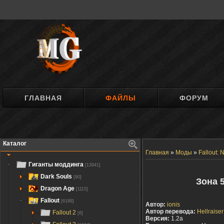
ГЛАВНАЯ
ФАЙЛЫ
ФОРУМ
Каталог
Главная
»
Моды
»
Fallout:
Гиганты моддинга
[13941]
Dark Souls
[90]
Зона 5
Dragon Age
[1115]
Fallout
[6188]
Автор:
ionis
Автор перевода:
Hellraiser
Fallout 2
[6]
Версия:
1.2a