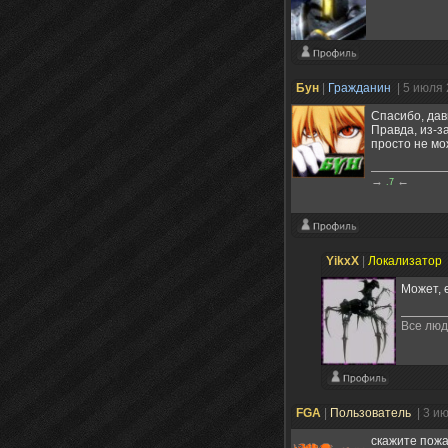
Бун
|
Гражданин
| 5 июля
Спасибо, давн
Правда, из-з
просто не мо
→
←
.7
YikxX
|
Локализатор
Может, 
Все люд
FGA
|
Пользователь
| 3 и
скажите пожа