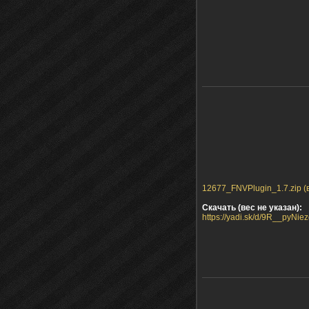
12677_FNVPlugin_1.7.zip (в
Скачать (вес не указан):
https://yadi.sk/d/9R__pyNi