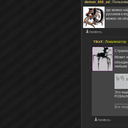
demon_666_ad
|
Пользов
где можно на
руссиков к иг
можно ли объ
YikxX
|
Локализатор
Странно
Может н
объедин
любым) 
Это еще
FO3Archi
Все люд