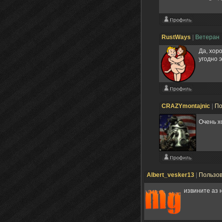
RustWays
|
Ветеран
Да, хор
угодно 
CRAZYmontajnic
|
По
Очень х
Albert_vesker13
|
Пользо
извините аз 