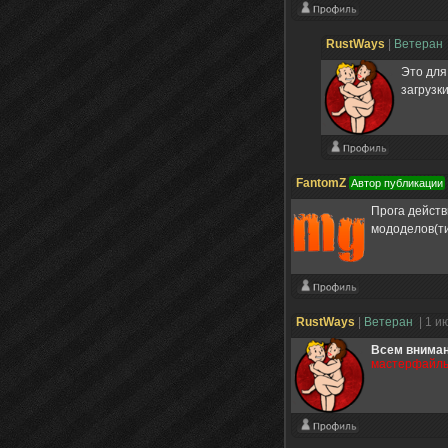
RustWays
|
Ветеран
Это для
загрузк
FantomZ
Автор публикации
Прога действ
мододелов(ти
RustWays
|
Ветеран
| 1 и
Всем внима
мастерфайлы 