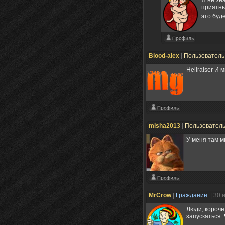
приятны
это буд
Blood-alex
|
Пользовател
Hellraiser И
misha2013
|
Пользовател
У меня там м
MrCrow
|
Гражданин
| 30 
Люди, короче
запускаться. 