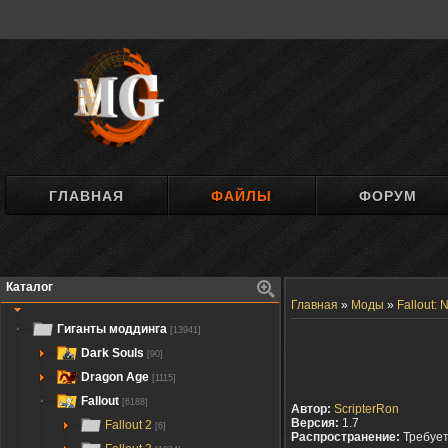
ГЛАВНАЯ
ФАЙЛЫ
ФОРУМ
Каталог
Главная
»
Моды
»
Fallout:
Гиганты моддинга
[13941]
Dark Souls
[90]
Dragon Age
[1115]
Fallout
[6188]
Автор:
ScripterRon
Версия:
1.7
Fallout 2
[6]
Распространение:
Требуе