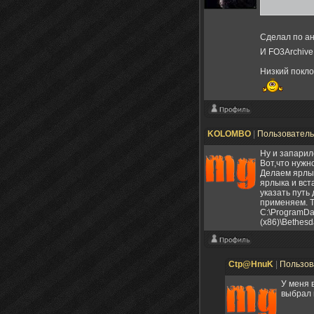
Сделал по ан
И FO3Archive 
Низкий покло
KOLOMBO
|
Пользовател
Ну и запарил
Вот,что нужн
Делаем ярлык
ярлыка и вст
указать путь 
применяем. Т
C:\ProgramDat
(x86)\Bethesd
Ctp@HnuK
|
Пользов
У меня 
выбрал п