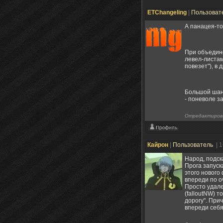
ETChangeling
|
Пользоват
А панацея-то
При объедине
левел-листам
повезет"), в 
Большой шанс
- поневоле з
Отредактиров
Кайрон
|
Пользователь
| 
Народ, подск
Прога запуск
этого нового
впереди по о
Просто удале
(falloutNW) 
дорогу". При
впереди себя