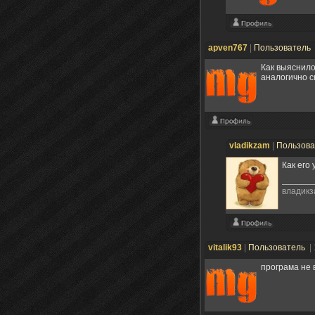
apven767
|
Пользователь
Как выяснило
аналогично с
vladikzam
|
Пользов
Как его
владикз
vitalik93
|
Пользователь
|
програма не 