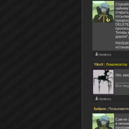
Отредак
Спасибо
чайнику
открыть
отсылка
предпос
DELETE.
прописы
Теперь 
дороги"
FNVEdit 
останав
YikxX
|
Локализатор
Ого, ка
Все люд
Кайрон
|
Пользовате
Сам не
в окошк
програм