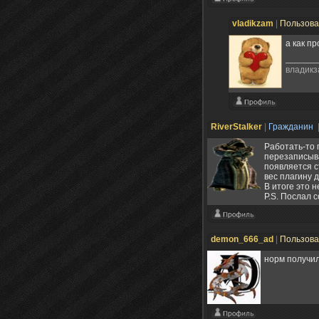
vladikzam
|
Пользов
а как п
владикз
RiverStalker
|
Гражданин
Работать-то 
перезаписыва
появляется с
вес плагину 
В итоге это 
P.S. Послал 
demon_666_ad
|
Пользов
норм получил