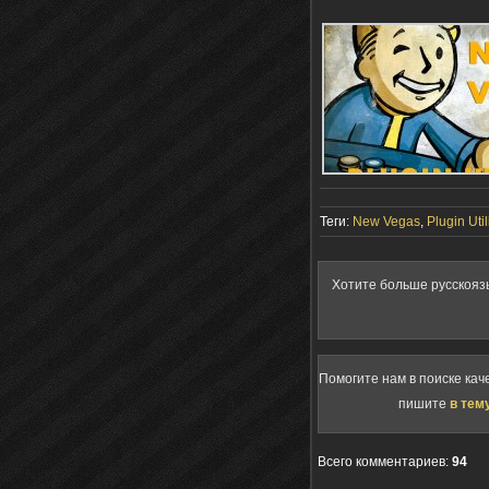
Теги:
New Vegas
,
Plugin Util
Хотите больше русскояз
Помогите нам в поиске кач
пишите
в тем
Всего комментариев
:
94