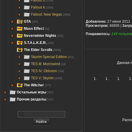
Fallout 3
[1034]
Fallout 4
[2264]
Fallout: New Vegas
[2884]
GTA
Добавлено:
27 июня 2012
[267]
Просмотров:
46895 |
Загру
Mass Effect
[52]
Понравилось:
144
пользов
Neverwinter Nights
[232]
S.T.A.L.K.E.R.
[220]
The Elder Scrolls
[5600]
Skyrim Special Edition
[631]
Данная п
TES III: Morrowind
[34]
TES IV: Oblivion
[549]
TES V: Skyrim
[4386]
The Witcher
[177]
Остальные игры
[357]
Прочие разделы
[167]
Распа