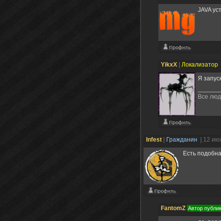
JAVA ус
YikxX
|
Локализатор
Я запус
Все люд
Infest
|
Гражданин
| 12 ию
Есть подобн
FantomZ
Автор публи