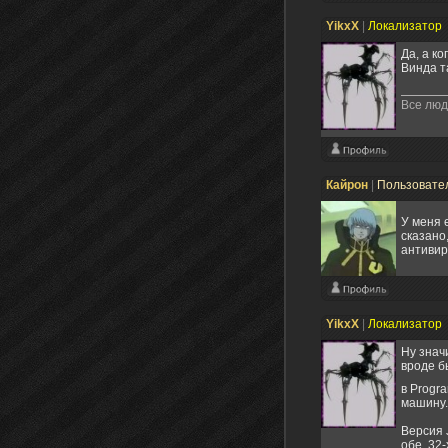
YikxX
|
Локализатор
Да, а к
Винда т
Все люд
Кайрон
|
Пользовате
У меня 
сказано
антивир
YikxX
|
Локализатор
Ну знач
вроде б
в Progr
машину..
Версия J
обе, 32-