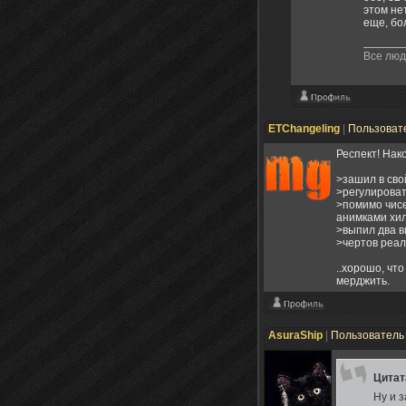
этом нет
еще, бо
Все люд
ETChangeling
|
Пользоват
Респект! Нак
>зашил в сво
>регулироват
>помимо чисе
анимками хи
>выпил два в
>чертов реал
..хорошо, чт
мерджить.
AsuraShip
|
Пользовател
Цита
Ну и з