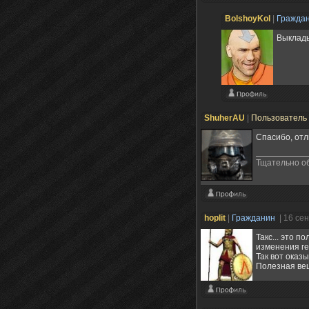
BolshoyKol
|
Гражда
Выклад
ShuherAU
|
Пользователь
Спасибо, отл
Тщательно о
hoplit
|
Гражданин
| 16 се
Такс... это 
изменения ге
Так вот оказы
Полезная вещ