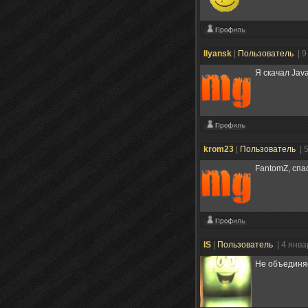
Ilyansk
|
Пользователь
| 
Я скачал Jav
krom23
|
Пользователь
| 
FantomZ, спа
IS
|
Пользователь
| 4 янв
Не объединяе