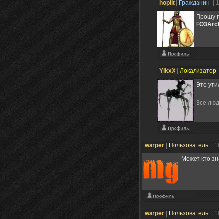
hoplit
|
Гражданин
| 
Прошу п
FO3Arch
YikxX
|
Локализатор
Это ути
Все люд
warper
|
Пользователь
| 1
Может кто зн
warper
|
Пользователь
| 1