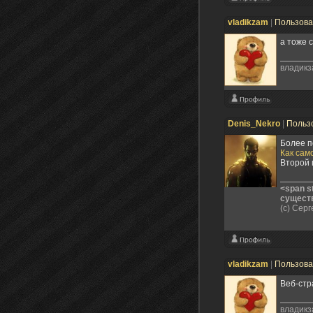
vladikzam
|
Пользов
а тоже 
владикз
Denis_Nekro
|
Польз
Более п
Как сам
Второй 
<span s
сущест
(с) Сер
vladikzam
|
Пользов
Веб-стр
владикз