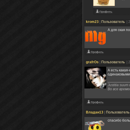
krom23
|
Пользователь
| 
А для ская п
grafrOs
|
Пользователь
| 
А есть какая
одинаковыми 
Justitia suum 
Во все време
Владан13
|
Пользовател
спасибо боль