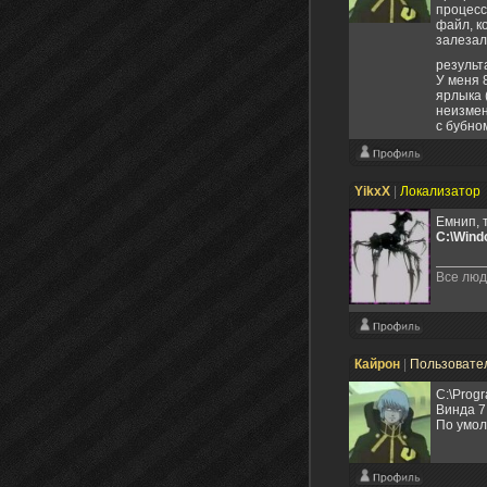
процесс
файл, к
залезал
результ
У меня 
ярлыка 
неизмен
с бубно
YikxX
|
Локализатор
Емнип, 
C:\Wind
Все люд
Кайрон
|
Пользовате
C:\Progr
Винда 7
По умол