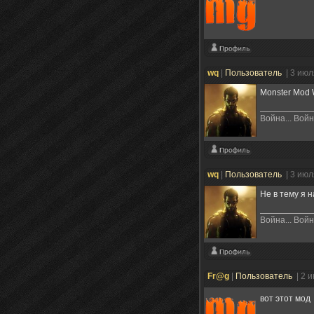
wq
|
Пользователь
| 3 ию
Monster Mod 
Война... Вой
wq
|
Пользователь
| 3 июл
Не в тему я н
Война... Вой
Fr@g
|
Пользователь
| 2 
вот этот мод