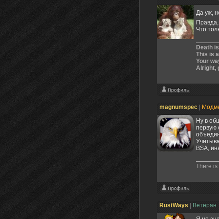
Да уж, н
Правда, 
Что толь
Death is
This is 
Your way
Alright, 
magnumspec
|
Модм
Ну в об
первую 
объедин
Учитыва
BSA, ин
There is
RustWays
|
Ветеран
Я не зн