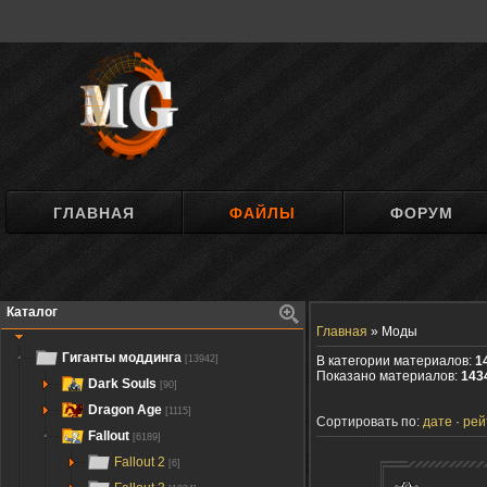
ГЛАВНАЯ
ФАЙЛЫ
ФОРУМ
Каталог
Главная
»
Моды
Гиганты моддинга
[13942]
В категории материалов:
1
Показано материалов:
143
Dark Souls
[90]
Dragon Age
[1115]
Сортировать по:
дате
рей
Fallout
[6189]
Fallout 2
[6]