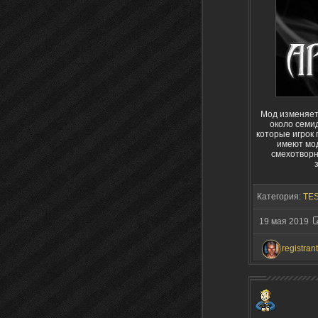
Мод изменяет 
около семид
которые игрок 
имеют мод
смехотворн
Категория:
TES
19 мая 2019
registrant