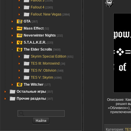
Fallout 3
[1034]
Fallout 4
[2265]
Fallout: New Vegas
[2884]
GTA
[267]
Mass Effect
[52]
Neverwinter Nights
[232]
S.T.A.L.K.E.R.
[220]
The Elder Scrolls
[5600]
Skyrim Special Edition
[631]
TES III: Morrowind
[34]
TES IV: Oblivion
[549]
TES V: Skyrim
[4386]
The Witcher
[177]
Остальные игры
[357]
Прочие разделы
[167]
Описание: Кве
решил вы
«Обливион»),
приключений
Категория:
TES