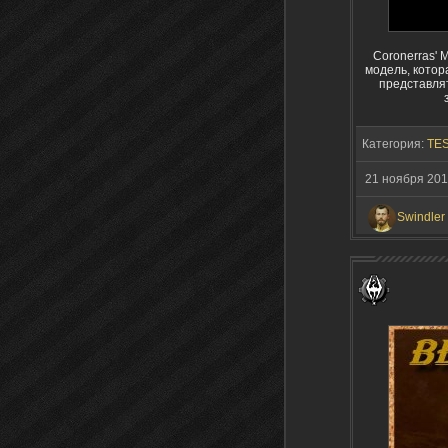
Coronerras' 
модель, котор
представлят
Категория:
TES
21 ноября 201
Swindler