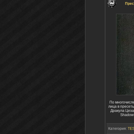
Прес
По многочисле
лица в пресеты
Дракула Цезар
Shadows
Категория:
TES