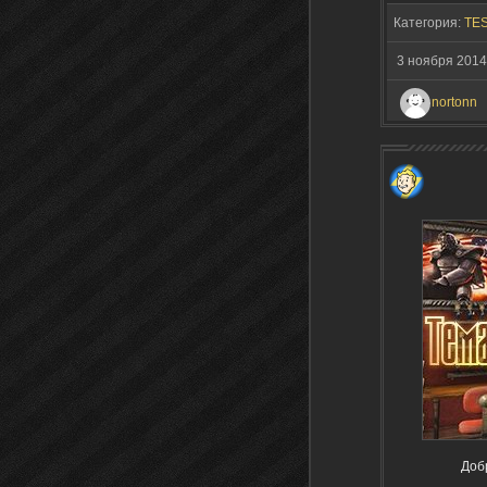
Категория:
TES
3 ноября 2014
nortonn
Доб