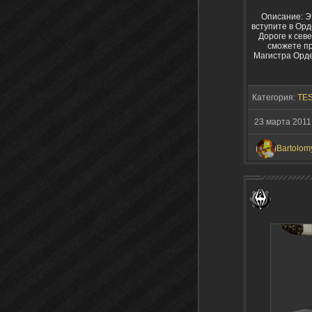
Описание: Э
вступите в Ор
Дороге к сев
сможете пр
Магистра Орде
Категория:
TES
23 марта 2011
Bartolom