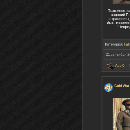
Позволяет за
заданий.Пр
сохранениях,
быть совмест
"Непред
Категория:
Fall
21 сентября 2
ApeX
Cold War