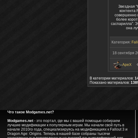
Звездная "
контента 
совершенно н
более корот
саспарилла". Э
она лу
Категория:
Fal
18 сентября 2
ApeX
В категории материалов:
1
Показано материалов:
138
Что такое Modgames.net?
Modgames.net
- это портал, где мы с вашей помощью собираем
лучшие модификации к популярным играм. Мы начали свой путь в
начале 2010го года, специализируясь на модификациях к Fallout 3 и
Dragon Age: Origins. Теперь в нашей базе собраны тысячи