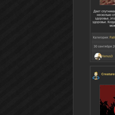
Дает спутникам
несколько с
здоровье, это
здоровье. Когд
мож
Категория:
Fall
30 сентября 2
Xenus3
Creature