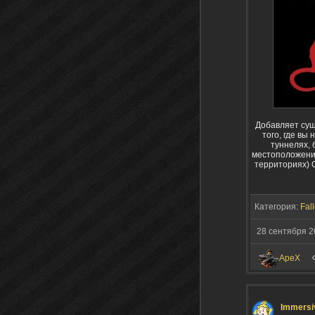
Добавляет сущ
того, где вы
туннелях, 
местоположению
территориях) 
Категория:
Fal
28 сентября 2
ApeX
Immersi