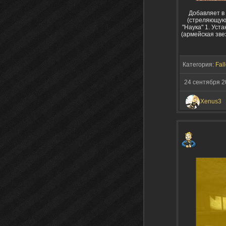
Добавляет в
(стреляющую)
"Наука" 1. Уст
(армейская зве
Категория:
Fall
24 сентября 
Xenus3