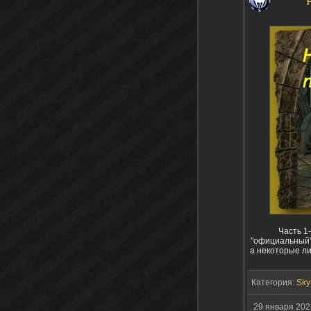
Часть 1
"официальный"
а некоторые л
Категория:
Sky
29 января 20