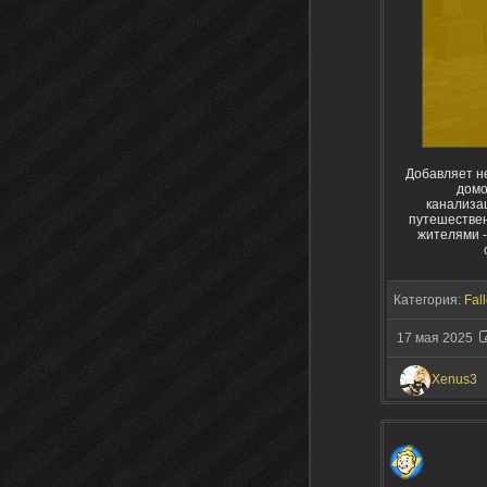
Добавляет не
домо
канализац
путешествен
жителями -
Категория:
Fal
17 мая 2025
Xenus3