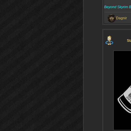
Beyond Skyrim B
Dagnir
St