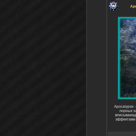
Apo
Apocalypse 
лорных з
вписывающих
эффектами. 