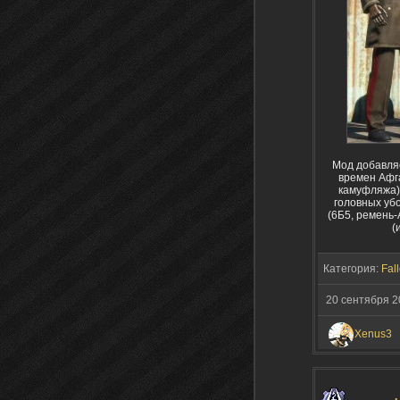
Мод добавляе
времен Афг
камуфляжа),
головных убо
(6Б5, ремень
(
Категория:
Fall
20 сентября 2
Xenus3