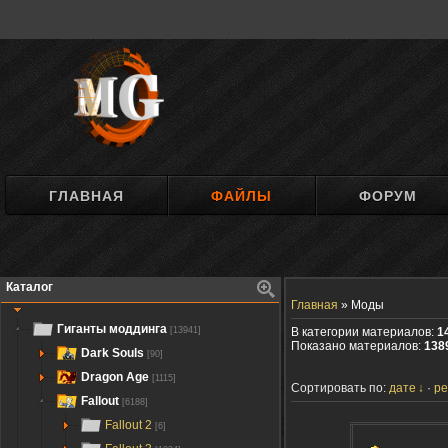
ГЛАВНАЯ
ФАЙЛЫ
ФОРУМ
Каталог
Главная
»
Моды
Гиганты моддинга
[13941]
В категории материалов:
1
Показано материалов:
138
Dark Souls
[90]
Dragon Age
[1115]
Сортировать по:
дате
ре
Fallout
[6188]
Fallout 2
[6]