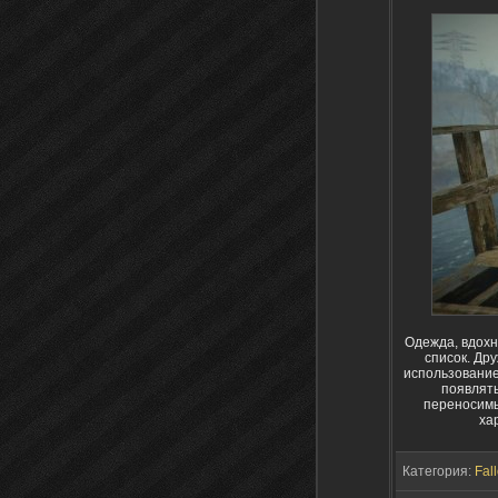
Одежда, вдохн
список. Дру
использование
появлять
переносимы
ха
Категория:
Fall