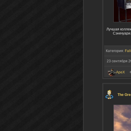
Лучшая коллек
Сэнкчуари.
Категория:
Fall
23 сентября 2
ApeX
The Gre