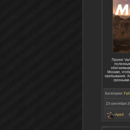
Проект Van
полезным
обитаемыми
Мохаве, чтоб
пребывания. Х
грязными 
Категория:
Fal
23 сентября 2
ApeX