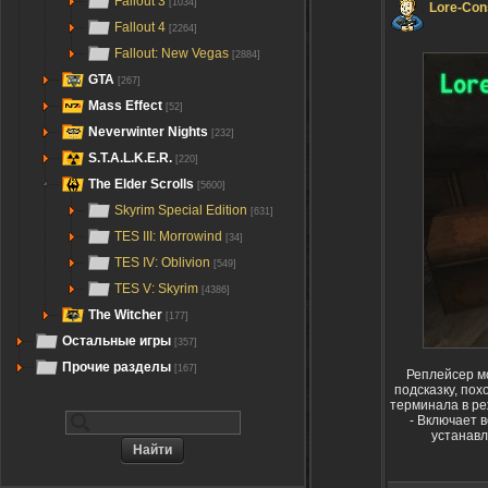
Fallout 3
[1034]
Lore-Con
Fallout 4
[2264]
Fallout: New Vegas
[2884]
GTA
[267]
Mass Effect
[52]
Neverwinter Nights
[232]
S.T.A.L.K.E.R.
[220]
The Elder Scrolls
[5600]
Skyrim Special Edition
[631]
TES III: Morrowind
[34]
TES IV: Oblivion
[549]
TES V: Skyrim
[4386]
The Witcher
[177]
Остальные игры
[357]
Прочие разделы
[167]
Реплейсер м
подсказку, пох
терминала в ре
- Включает 
устанавл