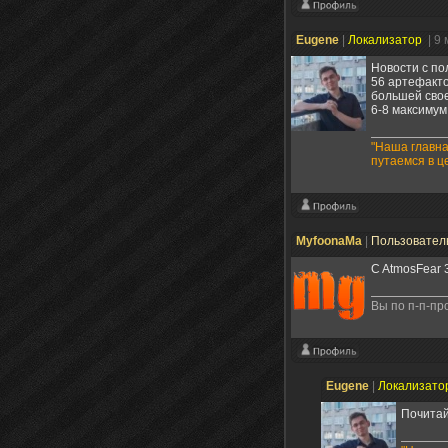
Eugene
|
Локализатор
| 9
Новости с по
56 артефакто
большей свое
6-8 максимум
"Наша главна
путаемся в ц
MyfoonaMa
|
Пользовател
C AtmosFear 
Вы по п-п-пр
Eugene
|
Локализато
Почитай