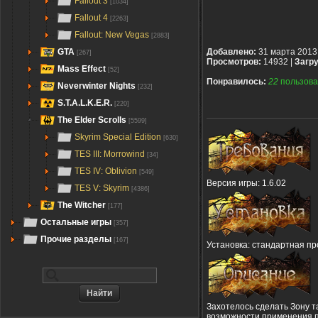
Fallout 3
[1034]
Fallout 4
[2263]
Fallout: New Vegas
[2883]
GTA
Добавлено:
31 марта 2013
[267]
Просмотров:
14932 |
Загру
Mass Effect
[52]
Понравилось:
22
пользова
Neverwinter Nights
[232]
S.T.A.L.K.E.R.
[220]
The Elder Scrolls
[5599]
Skyrim Special Edition
[630]
TES III: Morrowind
[34]
TES IV: Oblivion
[549]
Версия игры: 1.6.02
TES V: Skyrim
[4386]
The Witcher
[177]
Остальные игры
[357]
Прочие разделы
[167]
Установка: стандартная про
Захотелось сделать Зону т
возможности применения п