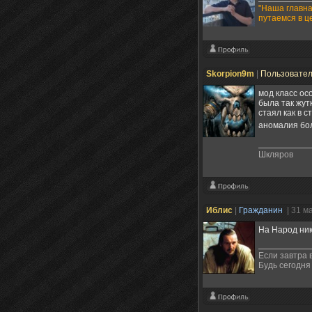
"Наша главна
путаемся в ц
Skorpion9m
|
Пользовате
мод класс ос
была так жут
стаял как в 
аномалия бо
Шкляров
Иблис
|
Гражданин
| 31 м
На Народ ник
Если завтра 
Будь сегодня 