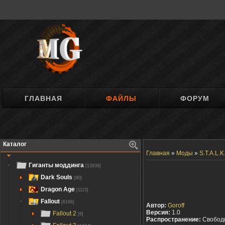
ГЛАВНАЯ
ФАЙЛЫ
ФОРУМ
Каталог
Главная
»
Моды
»
S.T.A.L.
Гиганты моддинга
[13938]
Dark Souls
[90]
Dragon Age
[1115]
Fallout
[6186]
Автор:
Goroff
Версия:
1.0
Fallout 2
[6]
Распространение:
Свобод