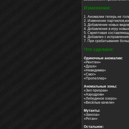
Изменения:
1. Аномалии теперь не тол
2. Изменение партиклов,ко
3. Добавление новых видо
4. Добавление в игру новы
5. Скриптовая составляю
6. Добавлен с исправлени
7. При срабатывание боль
Что сделано:
Одиночные аномалии:
«Рентген»
«Душа»
«Невидимка»
«Смог»
«Пропеллер»
Аномальные зоны:
«Зил призрак»
«Аэродром»
«Лебединое озеро»
«Весёлые качели»
Мутанты:
«Заноза»
«Ротан»
Остальное: