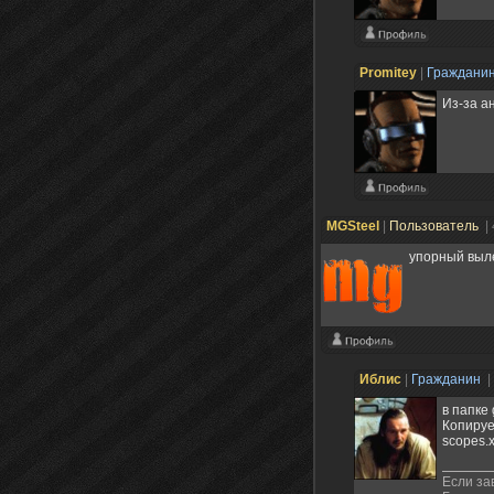
Promitey
|
Граждани
Из-за а
MGSteel
|
Пользователь
|
упорный выле
Иблис
|
Гражданин
|
в папке
Копируе
scopes.
Если за