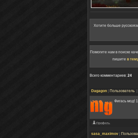
Хотите больше русскояз
Помогите нам в поиске кач
пишите
в тем
Всего комментариев
:
24
Dagagon
|
Пользователь
|
Фигась мод! 1
sasa_maximov
|
Пользов